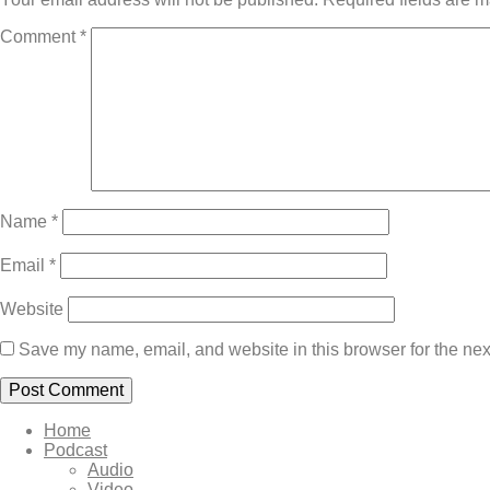
Comment
*
Name
*
Email
*
Website
Save my name, email, and website in this browser for the nex
Home
Podcast
Audio
Video