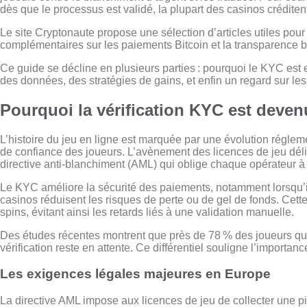
dès que le processus est validé, la plupart des casinos créditen
Le site Cryptonaute propose une sélection d’articles utiles pou
complémentaires sur les paiements Bitcoin et la transparence blo
Ce guide se décline en plusieurs parties : pourquoi le KYC est e
des données, des stratégies de gains, et enfin un regard sur les
Pourquoi la vérification KYC est deven
L’histoire du jeu en ligne est marquée par une évolution réglem
de confiance des joueurs. L’avènement des licences de jeu déli
directive anti‑blanchiment (AML) qui oblige chaque opérateur à vér
Le KYC améliore la sécurité des paiements, notamment lorsqu’il 
casinos réduisent les risques de perte ou de gel de fonds. Cett
spins, évitant ainsi les retards liés à une validation manuelle.
Des études récentes montrent que près de 78 % des joueurs qui
vérification reste en attente. Ce différentiel souligne l’importan
Les exigences légales majeures en Europe
La directive AML impose aux licences de jeu de collecter une piè