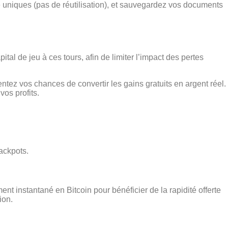
uniques (pas de réutilisation), et sauvegardez vos documents
tal de jeu à ces tours, afin de limiter l’impact des pertes
ez vos chances de convertir les gains gratuits en argent réel.
vos profits.
jackpots.
t instantané en Bitcoin pour bénéficier de la rapidité offerte
ion.