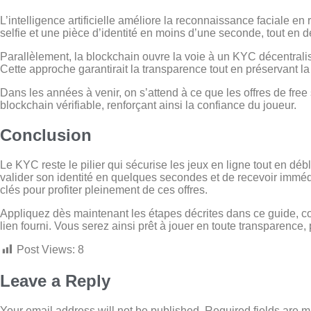
L’intelligence artificielle améliore la reconnaissance faciale e
selfie et une pièce d’identité en moins d’une seconde, tout en d
Parallèlement, la blockchain ouvre la voie à un KYC décentrali
Cette approche garantirait la transparence tout en préservant la 
Dans les années à venir, on s’attend à ce que les offres de free
blockchain vérifiable, renforçant ainsi la confiance du joueur.
Conclusion
Le KYC reste le pilier qui sécurise les jeux en ligne tout en d
valider son identité en quelques secondes et de recevoir immédia
clés pour profiter pleinement de ces offres.
Appliquez dès maintenant les étapes décrites dans ce guide, c
lien fourni. Vous serez ainsi prêt à jouer en toute transparence, 
Post Views:
8
Leave a Reply
Your email address will not be published.
Required fields are 