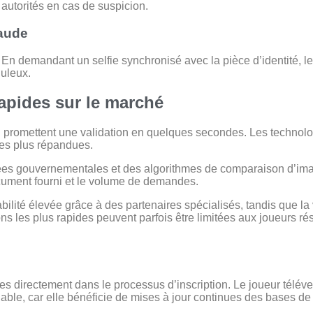
autorités en cas de suspicion.
raude
n demandant un selfie synchronisé avec la pièce d’identité, le 
duleux.
rapides sur le marché
promettent une validation en quelques secondes. Les technologi
 les plus répandues.
nées gouvernementales et des algorithmes de comparaison d’image
cument fourni et le volume de demandes.
ilité élevée grâce à des partenaires spécialisés, tandis que la
s les plus rapides peuvent parfois être limitées aux joueurs ré
 directement dans le processus d’inscription. Le joueur télévers
t fiable, car elle bénéficie de mises à jour continues des bases 