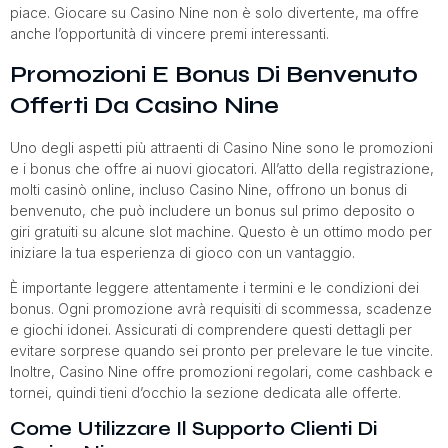
piace. Giocare su Casino Nine non è solo divertente, ma offre
anche l’opportunità di vincere premi interessanti.
Promozioni E Bonus Di Benvenuto
Offerti Da Casino Nine
Uno degli aspetti più attraenti di Casino Nine sono le promozioni
e i bonus che offre ai nuovi giocatori. All’atto della registrazione,
molti casinò online, incluso Casino Nine, offrono un bonus di
benvenuto, che può includere un bonus sul primo deposito o
giri gratuiti su alcune slot machine. Questo è un ottimo modo per
iniziare la tua esperienza di gioco con un vantaggio.
È importante leggere attentamente i termini e le condizioni dei
bonus. Ogni promozione avrà requisiti di scommessa, scadenze
e giochi idonei. Assicurati di comprendere questi dettagli per
evitare sorprese quando sei pronto per prelevare le tue vincite.
Inoltre, Casino Nine offre promozioni regolari, come cashback e
tornei, quindi tieni d’occhio la sezione dedicata alle offerte.
Come Utilizzare Il Supporto Clienti Di