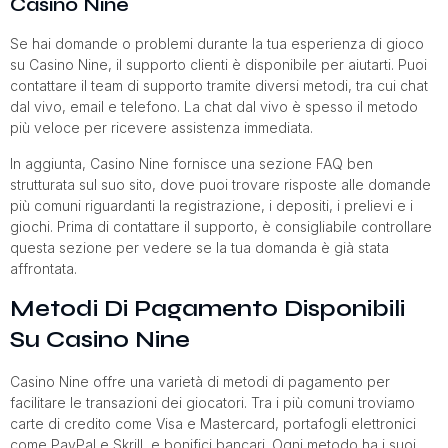
Casino Nine
Se hai domande o problemi durante la tua esperienza di gioco
su Casino Nine, il supporto clienti è disponibile per aiutarti. Puoi
contattare il team di supporto tramite diversi metodi, tra cui chat
dal vivo, email e telefono. La chat dal vivo è spesso il metodo
più veloce per ricevere assistenza immediata.
In aggiunta, Casino Nine fornisce una sezione FAQ ben
strutturata sul suo sito, dove puoi trovare risposte alle domande
più comuni riguardanti la registrazione, i depositi, i prelievi e i
giochi. Prima di contattare il supporto, è consigliabile controllare
questa sezione per vedere se la tua domanda è già stata
affrontata.
Metodi Di Pagamento Disponibili
Su Casino Nine
Casino Nine offre una varietà di metodi di pagamento per
facilitare le transazioni dei giocatori. Tra i più comuni troviamo
carte di credito come Visa e Mastercard, portafogli elettronici
come PayPal e Skrill, e bonifici bancari. Ogni metodo ha i suoi