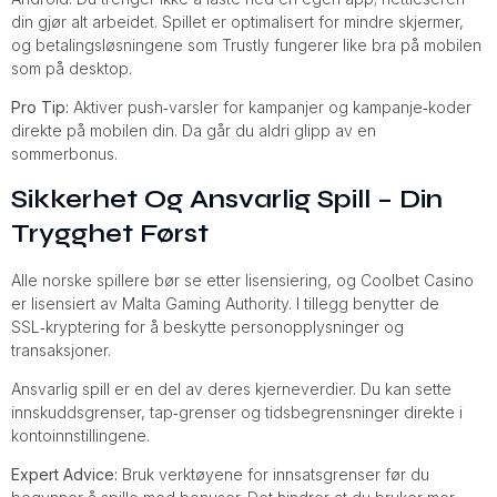
din gjør alt arbeidet. Spillet er optimalisert for mindre skjermer,
og betalingsløsningene som Trustly fungerer like bra på mobilen
som på desktop.
Pro Tip:
Aktiver push‑varsler for kampanjer og kampanje‑koder
direkte på mobilen din. Da går du aldri glipp av en
sommerbonus.
Sikkerhet Og Ansvarlig Spill – Din
Trygghet Først
Alle norske spillere bør se etter lisensiering, og Coolbet Casino
er lisensiert av Malta Gaming Authority. I tillegg benytter de
SSL‑kryptering for å beskytte personopplysninger og
transaksjoner.
Ansvarlig spill er en del av deres kjerneverdier. Du kan sette
innskuddsgrenser, tap‑grenser og tidsbegrensninger direkte i
kontoinnstillingene.
Expert Advice:
Bruk verktøyene for innsatsgrenser før du