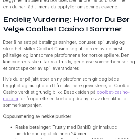
begynner å spille med bonuser. Det hindrer at du bruker mer
enn du har råd til mens du oppfyller omsetningskravene.
Endelig Vurdering: Hvorfor Du Bør
Velge Coolbet Casino I Sommer
Etter å ha sett på betalingsløsninger, bonuser, spillutvalg og
sikkerhet, skiller Coolbet Casino seg ut som en av de mest
pålitelige og lønnsomme plattformene for norske spillere. Den
kombinerer raske uttak via Trustly, generøse sommerbonuser og
et bredt spekter av spillleverandører.
Hvis du er på jakt etter en ny plattform som gir deg både
trygghet og muligheten til å maksimere gevinstene, er Coolbet
Casino verdt et grundig blikk. Besøk siden på
coolbet-casino-
no.com
for å opprette en konto og dra nytte av den aktuelle
sommerkampanjen.
Oppsummering av nøkkelpunkter
Raske betalinger:
Trustly med BankID gir innskudd
umiddelbart og uttak innen 24 timer.