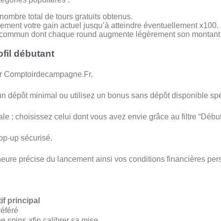
ombre total de tours gratuits obtenus.
ement votre gain actuel jusqu’à atteindre éventuellement x100.
t commun dont chaque round augmente légèrement son montant 
fil débutant
par Comptoirdecampagne.Fr.
un dépôt minimal ou utilisez un bonus sans dépôt disponible spé
le ; choisissez celui dont vous avez envie grâce au filtre “Début
pop‑up sécurisé.
heure précise du lancement ainsi vos conditions financières per
if principal
référé
 spins afin calibrer sa mise