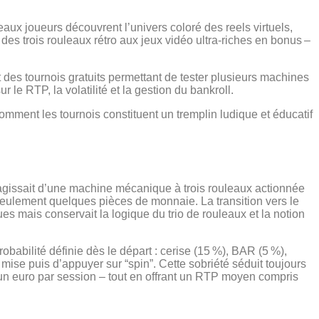
x joueurs découvrent l’univers coloré des reels virtuels,
 des trois rouleaux rétro aux jeux vidéo ultra‑riches en bonus –
es tournois gratuits permettant de tester plusieurs machines
le RTP, la volatilité et la gestion du bankroll.
omment les tournois constituent un tremplin ludique et éducatif
s’agissait d’une machine mécanique à trois rouleaux actionnée
seulement quelques pièces de monnaie. La transition vers le
s mais conservait la logique du trio de rouleaux et la notion
abilité définie dès le départ : cerise (15 %), BAR (5 %),
a mise puis d’appuyer sur “spin”. Cette sobriété séduit toujours
’un euro par session – tout en offrant un RTP moyen compris