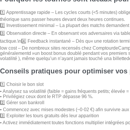
1️⃣ Apprentissage rapide – Les cycles courts (<5 minutes) obl
théorique sans passer heures devant deux heures continues.
2️⃣ Investissement minimal – La plupart des matchs demandent m
3️⃣ Observation directe – En observant vos adversaires via table
tactique.\n4️⃣ Feedback instantané – Dès qu« une rotation termi
low cost – De nombreux sites recensés chez ComptourdeCampagn
généralementd »un boost bonus doublé pendant vos premiers spi
volatilité ), même quelqu’un n’ayant jamais touché una billette
Conseils pratiques pour optimiser vos 
1️⃣ Choisir le bon slot
• Analysez sa volatilité (faible = gains fréquents petits; élevée 
• Privilégiez ceux dont le RTP dépasse 96 %.
2️⃣ Gérer son bankroll
• Commencez avec mises modestes (~0·02 €) afin survivre aux p
3️⃣ Exploiter les tours gratuits dès leur apparition
• Activez immédiatement toutes fonctions multiplier intégrées 