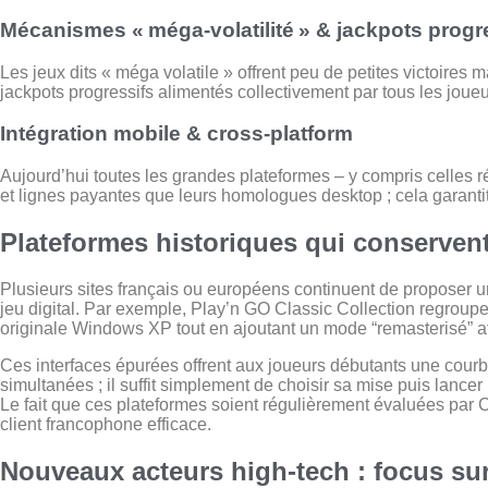
Mécanismes « méga‑volatilité » & jackpots progr
Les jeux dits « méga volatile » offrent peu de petites victoires 
jackpots progressifs alimentés collectivement par tous les joue
Intégration mobile & cross‑platform
Aujourd’hui toutes les grandes plateformes – y compris celle
et lignes payantes que leurs homologues desktop ; cela garant
Plateformes historiques qui conservent
Plusieurs sites français ou européens continuent de proposer u
jeu digital. Par exemple, Play’n GO Classic Collection regroup
originale Windows XP tout en ajoutant un mode “remasterisé” 
Ces interfaces épurées offrent aux joueurs débutants une courb
simultanées ; il suffit simplement de choisir sa mise puis lancer 
Le fait que ces plateformes soient régulièrement évaluées par
client francophone efficace.
Nouveaux acteurs high‑tech : focus sur