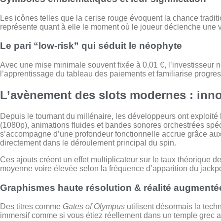
Les icônes telles que la cerise rouge évoquent la chance traditio
représente quant à elle le moment où le joueur déclenche une v
Le pari “low‑risk” qui séduit le néophyte
Avec une mise minimale souvent fixée à 0,01 €, l’investisseur n
l’apprentissage du tableau des paiements et familiarise progres
L’avènement des slots modernes : inno
Depuis le tournant du millénaire, les développeurs ont exploit
(1080p), animations fluides et bandes sonores orchestrées spéci
s’accompagne d’une profondeur fonctionnelle accrue grâce aux f
directement dans le déroulement principal du spin.
Ces ajouts créent un effet multiplicateur sur le taux théorique d
moyenne voire élevée selon la fréquence d’apparition du jackpot 
Graphismes haute résolution & réalité augmenté
Des titres comme
Gates of Olympus
utilisent désormais la tech
immersif comme si vous étiez réellement dans un temple grec 