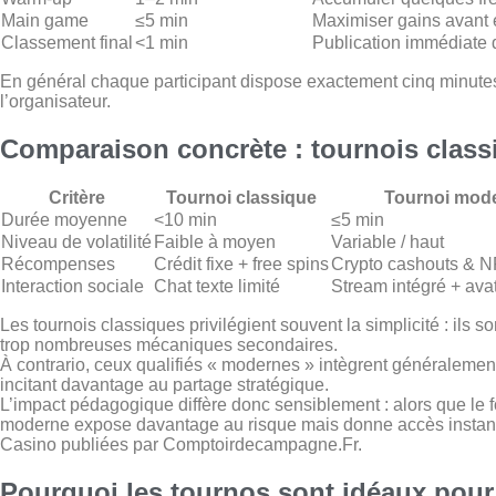
Main game
≤5 min
Maximiser gains avant e
Classement final
<1 min
Publication immédiate 
En général chaque participant dispose exactement cinq minutes c
l’organisateur.
Comparaison concrète : tournois clas
Critère
Tournoi classique
Tournoi mod
Durée moyenne
<10 min
≤5 min
Niveau de volatilité
Faible à moyen
Variable / haut
Récompenses
Crédit fixe + free spins
Crypto cashouts & N
Interaction sociale
Chat texte limité
Stream intégré + ava
Les tournois classiques privilégient souvent la simplicité : ils s
trop nombreuses mécaniques secondaires.
À contrario, ceux qualifiés « modernes » intègrent généralement
incitant davantage au partage stratégique.
L’impact pédagogique diffère donc sensiblement : alors que le f
moderne expose davantage au risque mais donne accès instanta
Casino publiées par Comptoirdecampagne.Fr.
Pourquoi les tournos sont idéaux pour 