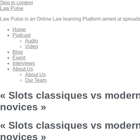
Skip to content
Law Pulse
Law Pulse is an Online Law learning Platform aimed at spread
Home
Podcast
Audio
Video
Blog
Event
Interviews
About Us
About Us
Our Team
« Slots classiques vs modern
novices »
« Slots classiques vs modern
novices »