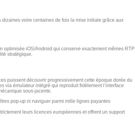
 dizaines voire centaines de fois la mise initiale grâce aux
sion optimisée iOS/Android qui conserve exactement mêmes RTP
té stratégique.
vices puissent découvrir progressivement cette époque dorée du
es via émulateur intégré qui reproduit fidèlement l’interface
 mécanique sous‑jacente.
tres pop‑up ni naviguer parmi mille lignes payantes
rictement leurs licences européennes et offrent un support