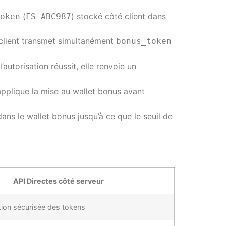
(
) stocké côté client dans
oken
FS-ABC987
e client transmet simultanément
bonus_token
autorisation réussit, elle renvoie un
applique la mise au wallet bonus avant
dans le wallet bonus jusqu’à ce que le seuil de
API Directes côté serveur
ion sécurisée des tokens