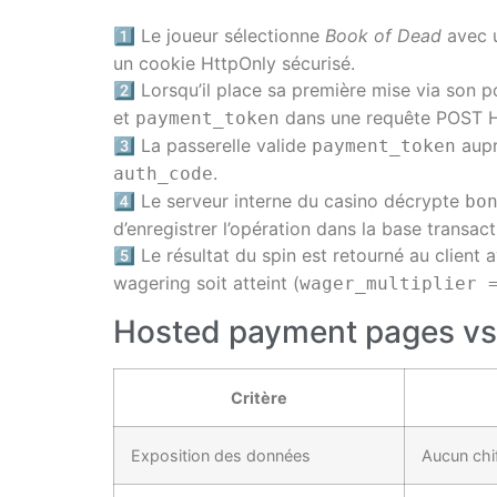
1️⃣ Le joueur sélectionne
Book of Dead
avec u
un cookie HttpOnly sécurisé.
2️⃣ Lorsqu’il place sa première mise via son po
et
dans une requête POST HT
payment_token
3️⃣ La passerelle valide
auprè
payment_token
.
auth_code
4️⃣ Le serveur interne du casino décrypte
bo
d’enregistrer l’opération dans la base trans
5️⃣ Le résultat du spin est retourné au client 
wagering soit atteint (
wager_multiplier 
Hosted payment pages vs 
Critère
Exposition des données
Aucun chi