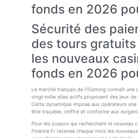
fonds en 2026 pou
Sécurité des paie
des tours gratuit
les nouveaux casin
fonds en 2026 pou
Le marché français de l’iGaming connaît une c
vingt‑mille sites actifs proposent des jeux de
Cette dynamique impose aux opérateurs une vig
être traçable, chiffré et conforme aux exigenc
Pour les joueurs qui recherchent le nouveau ca
Finance.Fr recense chaque mois les nouveaux ca