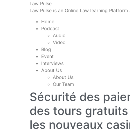
Skip
Law Pulse
to
Law Pulse is an Online Law learning Platform
content
Home
Podcast
Audio
Video
Blog
Event
Interviews
About Us
About Us
Our Team
Sécurité des paie
des tours gratuit
les nouveaux casin