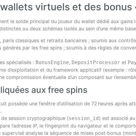
allets virtuels et des bonus 
t le solde principal du joueur du wallet dédié aux gains is
distinctes ou deux schémas isolés au sein d’une même base r
 paris classiques et retraits bancaires ; soumis aux contrô
 générés par les free spins ; soumis à des règles de conver
s spécialisés :
,
et
BonusEngine
DepositProcessor
Pa
me d’exploitation et du framework applicatif (exemple : rô
’une compromission éventuelle d’un composant sur l’ensemble
iquées aux free spins
it possède une fenêtre d’utilisation de 72 heures après attri
.
t de session cryptographique (
) est associé au 
session_id
are l’adresse IP, le fingerprint du navigateur et le comport
 supervisé analyse la séquence de mises post‑bonus (montan