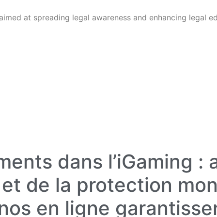
 aimed at spreading legal awareness and enhancing legal ed
ments dans l’iGaming : 
s et de la protection m
os en ligne garantissent