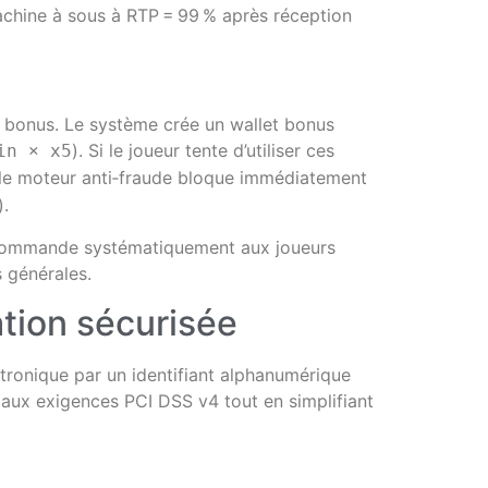
machine à sous à RTP = 99 % après réception
 bonus. Le système crée un wallet bonus
). Si le joueur tente d’utiliser ces
in × x5
 le moteur anti‑fraude bloque immédiatement
).
 recommande systématiquement aux joueurs
s générales.
ation sécurisée
ctronique par un identifiant alphanumérique
 aux exigences PCI DSS v4 tout en simplifiant