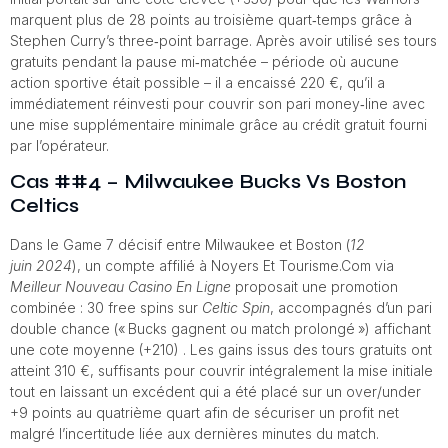
marquent plus de 28 points au troisième quart‑temps grâce à
Stephen Curry’s three‑point barrage. Après avoir utilisé ses tours
gratuits pendant la pause mi‑matchée – période où aucune
action sportive était possible – il a encaissé 220 €, qu’il a
immédiatement réinvesti pour couvrir son pari money‐line avec
une mise supplémentaire minimale grâce au crédit gratuit fourni
par l’opérateur.
Cas ##4 – Milwaukee Bucks Vs Boston
Celtics
Dans le Game 7 décisif entre Milwaukee et Boston (
12
juin 2024
), un compte affilié à Noyers Et Tourisme.Com via
Meilleur Nouveau Casino En Ligne
proposait une promotion
combinée : 30 free spins sur
Celtic Spin
, accompagnés d’un pari
double chance (« Bucks gagnent ou match prolongé ») affichant
une cote moyenne (+210) . Les gains issus des tours gratuits ont
atteint 310 €, suffisants pour couvrir intégralement la mise initiale
tout en laissant un excédent qui a été placé sur un over/under
+9 points au quatrième quart afin de sécuriser un profit net
malgré l’incertitude liée aux dernières minutes du match.