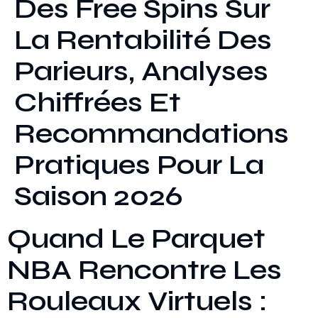
Des Free Spins Sur
La Rentabilité Des
Parieurs, Analyses
Chiffrées Et
Recommandations
Pratiques Pour La
Saison 2026
Quand Le Parquet
NBA Rencontre Les
Rouleaux Virtuels :