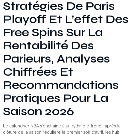
Stratégies De Paris
Playoff Et L’effet Des
Free Spins Sur La
Rentabilité Des
Parieurs, Analyses
Chiffrées Et
Recommandations
Pratiques Pour La
Saison 2026
Le calendrier NBA s’enchaîne à un rythme effréné : après la
clôture de la saison régulière le premier soir d’avril, les huit