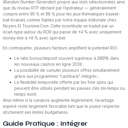
(
Random Number Generator
) propre aux slots sélectionnées ainsi
que du niveau RTP déclaré par l’opérateur — généralement
compris entre 95 % et 98 % pour les jeux thématiques basket-
ball évalués comme fiables par notre équipe éditoriale chez
Noyers Et Tourisme.Com. Cette incertitude se traduit par un
écart-type autour du ROR qui passe de ±4 % avec uniquement
money‐line à ±9 % avec spin‐bet.
En contrepartie, plusieurs facteurs amplifient le potentiel ROI :
Le ratio bonus/deposit souvent supérieur à
200%
dans
les nouveaux casinos en ligne 2026 ;
La possibilité de cumuler plusieurs offres simultanément
grâce aux programmes “cashback” intégrés ;
La flexibilité temporelle offerte par les free spins qui
peuvent être utilisés pendant les pauses clés (mi‐temps ou
temps mort).
Ainsi même si la variance augmente légèrement, l’avantage
espéré reste largement favorable tant que le joueur respecte
strictement ses limites budgétaires.
Guide Pratique : Intégrer