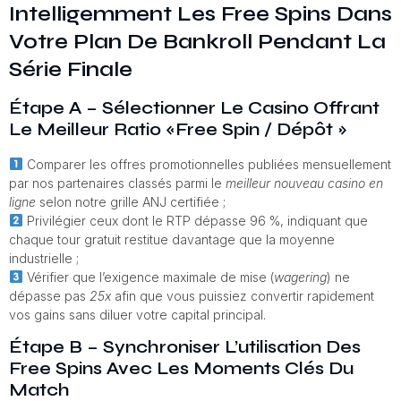
Intelligemment Les Free Spins Dans
Votre Plan De Bankroll Pendant La
Série Finale
Étape A – Sélectionner Le Casino Offrant
Le Meilleur Ratio «free Spin / Dépôt »
Comparer les offres promotionnelles publiées mensuellement
par nos partenaires classés parmi le
meilleur nouveau casino en
ligne
selon notre grille ANJ certifiée ;
Privilégier ceux dont le RTP dépasse 96 %, indiquant que
chaque tour gratuit restitue davantage que la moyenne
industrielle ;
Vérifier que l’exigence maximale de mise (
wagering
) ne
dépasse pas
25x
afin que vous puissiez convertir rapidement
vos gains sans diluer votre capital principal.
Étape B – Synchroniser L’utilisation Des
Free Spins Avec Les Moments Clés Du
Match