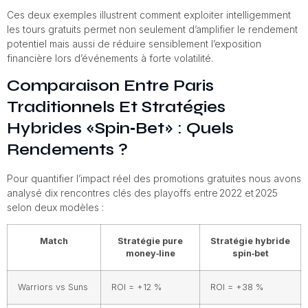
Ces deux exemples illustrent comment exploiter intelligemment
les tours gratuits permet non seulement d’amplifier le rendement
potentiel mais aussi de réduire sensiblement l’exposition
financière lors d’événements à forte volatilité.
Comparaison Entre Paris
Traditionnels Et Stratégies
Hybrides «spin‑bet» : Quels
Rendements ?
Pour quantifier l’impact réel des promotions gratuites nous avons
analysé dix rencontres clés des playoffs entre 2022 et 2025
selon deux modèles :
Match
Stratégie pure
Stratégie hybride
money‑line
spin‑bet
Warriors vs Suns
ROI = +12 %
ROI = +38 %