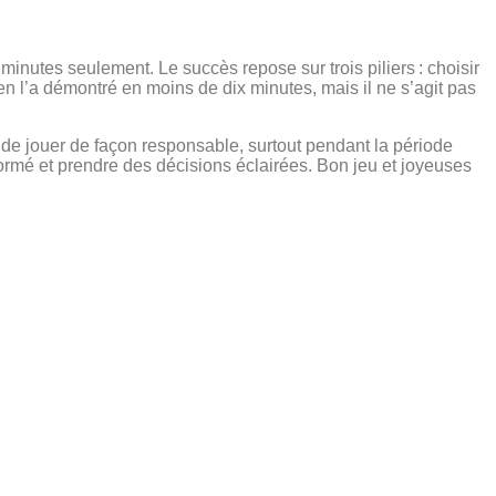
inutes seulement. Le succès repose sur trois piliers : choisir
ien l’a démontré en moins de dix minutes, mais il ne s’agit pas
 de jouer de façon responsable, surtout pendant la période
ormé et prendre des décisions éclairées. Bon jeu et joyeuses