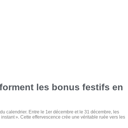
forment les bonus festifs en
 du calendrier. Entre le 1er décembre et le 31 décembre, les
 instant ». Cette effervescence crée une véritable ruée vers les