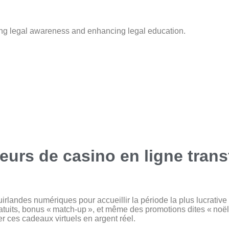
ing legal awareness and enhancing legal education.
eurs de casino en ligne trans
rlandes numériques pour accueillir la période la plus lucrative
gratuits, bonus « match‑up », et même des promotions dites « noël
 ces cadeaux virtuels en argent réel.