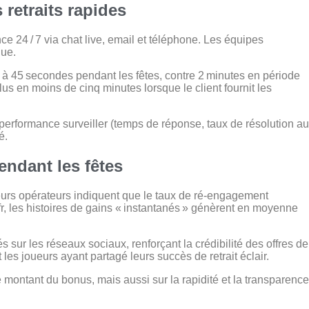
 retraits rapides
e 24 / 7 via chat live, email et téléphone. Les équipes
gue.
à 45 secondes pendant les fêtes, contre 2 minutes en période
s en moins de cinq minutes lorsque le client fournit les
e performance surveiller (temps de réponse, taux de résolution au
é.
pendant les fêtes
eurs opérateurs indiquent que le taux de ré‑engagement
r, les histoires de gains « instantanés » génèrent en moyenne
sur les réseaux sociaux, renforçant la crédibilité des offres de
s joueurs ayant partagé leurs succès de retrait éclair.
 montant du bonus, mais aussi sur la rapidité et la transparence