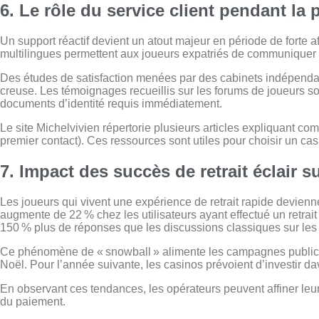
6. Le rôle du service client pendant la p
Un support réactif devient un atout majeur en période de forte a
multilingues permettent aux joueurs expatriés de communiquer en
Des études de satisfaction menées par des cabinets indépendan
creuse. Les témoignages recueillis sur les forums de joueurs so
documents d’identité requis immédiatement.
Le site Michelvivien répertorie plusieurs articles expliquant com
premier contact). Ces ressources sont utiles pour choisir un cas
7. Impact des succès de retrait éclair su
Les joueurs qui vivent une expérience de retrait rapide devie
augmente de 22 % chez les utilisateurs ayant effectué un retra
150 % plus de réponses que les discussions classiques sur les 
Ce phénomène de « snowball » alimente les campagnes publicitair
Noël. Pour l’année suivante, les casinos prévoient d’investir 
En observant ces tendances, les opérateurs peuvent affiner leur
du paiement.