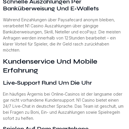
Schnelle Auszahlungen Per
Banküberweisung Und E‑Wallets
Während Einzahlungen über Paysafecard anonym bleiben,
verarbeitet N1 Casino Auszahlungen über gängige
Banküberweisungen, Skrill, Neteller und ecoPayz. Die meisten
Anfragen werden innerhalb von 12 Stunden bearbeitet – ein
klarer Vorteil für Spieler, die ihr Geld rasch zurückhaben
möchten.
Kundenservice Und Mobile
Erfahrung
Live‑Support Rund Um Die Uhr
Ein häufiges Ärgernis bei Online‑Casinos ist der langsame oder
gar nicht vorhandene Kundensupport. N1 Casino bietet einen
24/7 Live‑Chat in deutscher Sprache. Das Team ist geschult, um
bei Fragen zu Boni, Ein- und Auszahlungen sowie Spielregeln
sofort zu helfen.
Spielen Auf Dem Smartphone