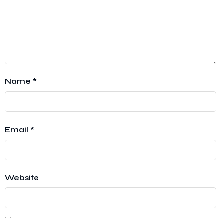
Name
*
Email
*
Website