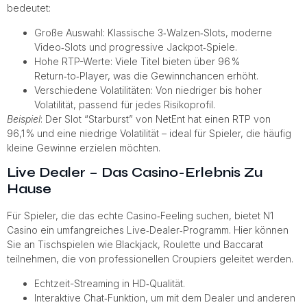
bedeutet:
Große Auswahl: Klassische 3‑Walzen‑Slots, moderne
Video‑Slots und progressive Jackpot‑Spiele.
Hohe RTP-Werte: Viele Titel bieten über 96 %
Return‑to‑Player, was die Gewinnchancen erhöht.
Verschiedene Volatilitäten: Von niedriger bis hoher
Volatilität, passend für jedes Risikoprofil.
Beispiel
: Der Slot “Starburst” von NetEnt hat einen RTP von
96,1 % und eine niedrige Volatilität – ideal für Spieler, die häufig
kleine Gewinne erzielen möchten.
Live Dealer – Das Casino-Erlebnis Zu
Hause
Für Spieler, die das echte Casino‑Feeling suchen, bietet N1
Casino ein umfangreiches Live‑Dealer‑Programm. Hier können
Sie an Tischspielen wie Blackjack, Roulette und Baccarat
teilnehmen, die von professionellen Croupiers geleitet werden.
Echtzeit-Streaming in HD‑Qualität.
Interaktive Chat‑Funktion, um mit dem Dealer und anderen