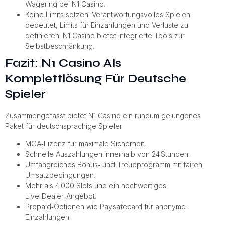
Wagering bei N1 Casino.
Keine Limits setzen: Verantwortungsvolles Spielen
bedeutet, Limits für Einzahlungen und Verluste zu
definieren. N1 Casino bietet integrierte Tools zur
Selbstbeschränkung.
Fazit: N1 Casino Als
Komplettlösung Für Deutsche
Spieler
Zusammengefasst bietet N1 Casino ein rundum gelungenes
Paket für deutschsprachige Spieler:
MGA‑Lizenz für maximale Sicherheit.
Schnelle Auszahlungen innerhalb von 24 Stunden.
Umfangreiches Bonus‑ und Treueprogramm mit fairen
Umsatzbedingungen.
Mehr als 4.000 Slots und ein hochwertiges
Live‑Dealer‑Angebot.
Prepaid‑Optionen wie Paysafecard für anonyme
Einzahlungen.