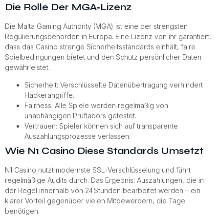
Die Rolle Der MGA‑Lizenz
Die Malta Gaming Authority (MGA) ist eine der strengsten
Regulierungsbehörden in Europa. Eine Lizenz von ihr garantiert,
dass das Casino strenge Sicherheitsstandards einhält, faire
Spielbedingungen bietet und den Schutz persönlicher Daten
gewährleistet.
Sicherheit: Verschlüsselte Datenübertragung verhindert
Hackerangriffe.
Fairness: Alle Spiele werden regelmäßig von
unabhängigen Prüflabors getestet.
Vertrauen: Spieler können sich auf transparente
Auszahlungsprozesse verlassen.
Wie N1 Casino Diese Standards Umsetzt
N1 Casino nutzt modernste SSL‑Verschlüsselung und führt
regelmäßige Audits durch. Das Ergebnis: Auszahlungen, die in
der Regel innerhalb von 24 Stunden bearbeitet werden – ein
klarer Vorteil gegenüber vielen Mitbewerbern, die Tage
benötigen.