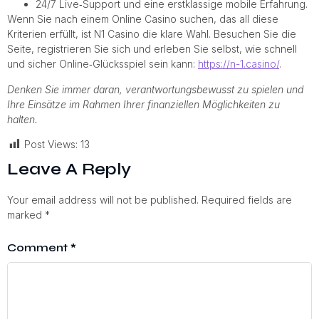
24/7 Live‑Support und eine erstklassige mobile Erfahrung.
Wenn Sie nach einem Online Casino suchen, das all diese
Kriterien erfüllt, ist N1 Casino die klare Wahl. Besuchen Sie die
Seite, registrieren Sie sich und erleben Sie selbst, wie schnell
und sicher Online‑Glücksspiel sein kann:
https://n-1.casino/
.
Denken Sie immer daran, verantwortungsbewusst zu spielen und
Ihre Einsätze im Rahmen Ihrer finanziellen Möglichkeiten zu
halten.
Post Views:
13
Leave A Reply
Your email address will not be published.
Required fields are
marked
*
Comment
*