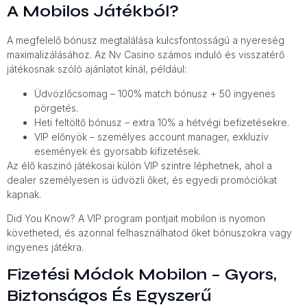
A Mobilos Játékból?
A megfelelő bónusz megtalálása kulcsfontosságú a nyereség
maximalizálásához. Az Nv Casino számos induló és visszatérő
játékosnak szóló ajánlatot kínál, például:
Üdvözlőcsomag – 100% match bónusz + 50 ingyenes
pörgetés.
Heti feltöltő bónusz – extra 10% a hétvégi befizetésekre.
VIP előnyök – személyes account manager, exkluzív
események és gyorsabb kifizetések.
Az élő kaszinó játékosai külön VIP szintre léphetnek, ahol a
dealer személyesen is üdvözli őket, és egyedi promóciókat
kapnak.
Did You Know? A VIP program pontjait mobilon is nyomon
követheted, és azonnal felhasználhatod őket bónuszokra vagy
ingyenes játékra.
Fizetési Módok Mobilon – Gyors,
Biztonságos És Egyszerű