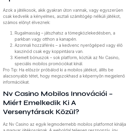
Azok a játékosok, akik gyakran úton vannak, vagy egyszerűen
csak kedvelik a kényelmes, asztali számítógép nélküli játékot,
számos előnyt élveznek:
Rugalmasság – játszhatsz a tömegközlekedésben, a
parkban vagy otthon a kanapén.
Azonnali hozzáférés – a kedvenc nyerőgéped vagy élő
kaszinód csak egy koppintásra van.
Kiemelt bónuszok – sok platform, köztük az Nv Casino,
speciális mobilos promóciókat kínál.
Pro Tip: Ha először próbálod ki a mobilos játékot, állíts be
alacsonyabb tétet, hogy megszokhasd a képernyőn megjelenő
információkat.
Nv Casino Mobilos Innovációi –
Miért Emelkedik Ki A
Versenytársak Közül?
Az Nv Casino az egyik legmodernebb mobilos platformot kínálja
a magyar játékosoknak. A weboldal teljesen reszponzív, így