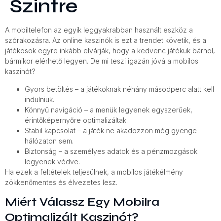
Szintre
A mobiltelefon az egyik leggyakrabban használt eszköz a
szórakozásra. Az online kaszinók is ezt a trendet követik, és a
játékosok egyre inkább elvárják, hogy a kedvenc játékuk bárhol,
bármikor elérhető legyen. De mi teszi igazán jóvá a mobilos
kaszinót?
Gyors betöltés – a játékoknak néhány másodperc alatt kell
indulniuk.
Könnyű navigáció – a menük legyenek egyszerűek,
érintőképernyőre optimalizáltak.
Stabil kapcsolat – a játék ne akadozzon még gyenge
hálózaton sem.
Biztonság – a személyes adatok és a pénzmozgások
legyenek védve.
Ha ezek a feltételek teljesülnek, a mobilos játékélmény
zökkenőmentes és élvezetes lesz.
Miért Válassz Egy Mobilra
Optimalizált Kaszinót?