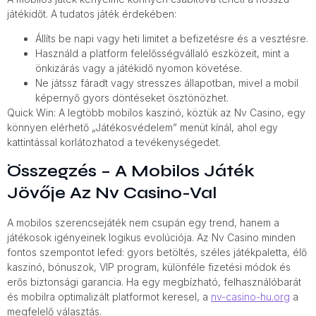
játékidőt. A tudatos játék érdekében:
Állíts be napi vagy heti limitet a befizetésre és a vesztésre.
Használd a platform felelősségvállaló eszközeit, mint a
önkizárás vagy a játékidő nyomon követése.
Ne játssz fáradt vagy stresszes állapotban, mivel a mobil
képernyő gyors döntéseket ösztönözhet.
Quick Win: A legtöbb mobilos kaszinó, köztük az Nv Casino, egy
könnyen elérhető „Játékosvédelem” menüt kínál, ahol egy
kattintással korlátozhatod a tevékenységedet.
Összegzés – A Mobilos Játék
Jövője Az Nv Casino-Val
A mobilos szerencsejáték nem csupán egy trend, hanem a
játékosok igényeinek logikus evolúciója. Az Nv Casino minden
fontos szempontot lefed: gyors betöltés, széles játékpaletta, élő
kaszinó, bónuszok, VIP program, különféle fizetési módok és
erős biztonsági garancia. Ha egy megbízható, felhasználóbarát
és mobilra optimalizált platformot keresel, a
nv-casino-hu.org
a
megfelelő választás.