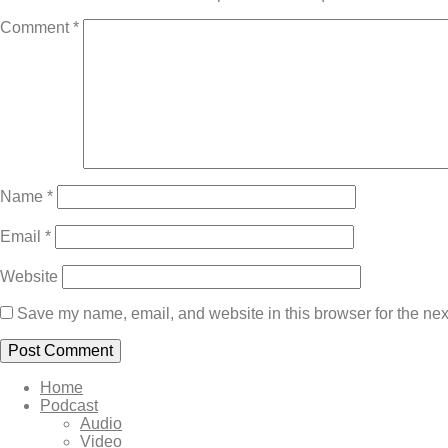
Comment
*
Name
*
Email
*
Website
Save my name, email, and website in this browser for the nex
Home
Podcast
Audio
Video