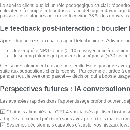
Le service client joue ici un rôle pédagogique crucial : répond
utilisateurs à compléter leur dossier afin débloquer davantage 
passée, ces dialogues ont converti environ 38 % des nouveaux in
Le feedback post‑interaction : boucler 
Après chaque session chat ou appel téléphonique , Adivbois.
Une enquête NPS courte (0–10) envoyée immédiatement ave
Un scoring interne qui pondère délai réponse (< 30 sec idéa
Ces scores alimentent ensuite une feuille Excel partagée avec 
suite aux suggestions clients récents . Par exemple , grâce à un r
pendant tout le weekend pascal — décision qui a boosté usage 
Perspectives futures : IA conversationn
Les avancées rapides dans l’apprentissage profond ouvrent dé
1️⃣ Chatbots alimentés par GPT‑4 spécialisés qui lisent instanta
adaptée au moment précis où vous avez perdu trois mains cons
2️⃣ Systèmes décisionnels capables d’ajuster vos niveaux loyalty