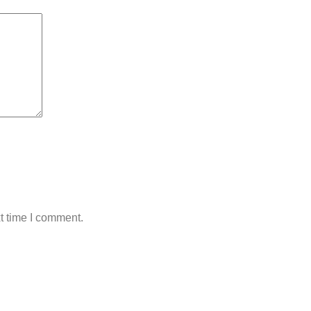
t time I comment.