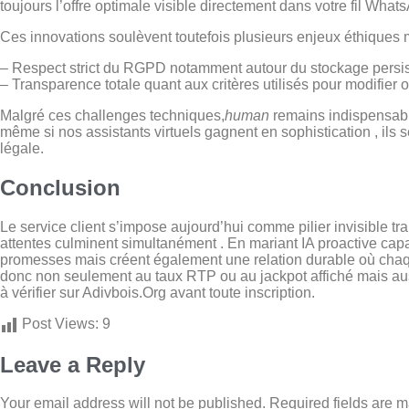
toujours l’offre optimale visible directement dans votre fil Whats
Ces innovations soulèvent toutefois plusieurs enjeux éthiques 
– Respect strict du RGPD notamment autour du stockage persist
– Transparence totale quant aux critères utilisés pour modifier of
Malgré ces challenges techniques,
human
remains indispensable
même si nos assistants virtuels gagnent en sophistication , il
légale.
Conclusion
Le service client s’impose aujourd’hui comme pilier invisible 
attentes culminent simultanément . En mariant IA proactive capa
promesses mais créent également une relation durable où chaque
donc non seulement au taux RTP ou au jackpot affiché mais aus
à vérifier sur Adivbois.Org avant toute inscription.​
Post Views:
9
Leave a Reply
Your email address will not be published.
Required fields are 