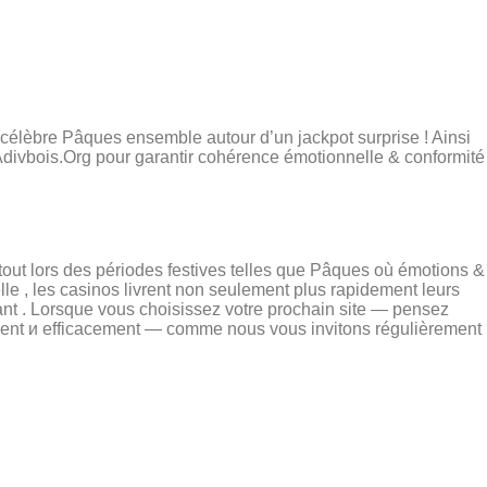
célèbre Pâques ensemble autour d’un jackpot surprise ! Ainsi
 Adivbois.Org pour garantir cohérence émotionnelle & conformité
tout lors des périodes festives telles que Pâques où émotions &
le , les casinos livrent non seulement plus rapidement leurs
ant . Lorsque vous choisissez votre prochain site — pensez
dement и efficacement — comme nous vous invitons régulièrement