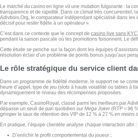
Le marché du casino en ligne vit une mutation fulgurante : la c
transparence et de rapidité. Dans ce climat très concurrentiel,
Adivbois.Org, le comparateur indépendant spécialisé dans les év
décisif pour rester fidèle à un opérateur ».
C’est dans ce contexte que le concept de
casino live sans KYC
pendant la saison pascale où les promotions foisonnent. Le défi p
Cette étude se penche sur la façon dont les équipes d’assistanc
résolution éclair d’un problème de points bonus jusqu’aux persp
Le rôle stratégique du service client d
Dans un programme de fidélité moderne, le support ne se content
heure d’appel, type de jeu (slots à haute volatilité ou tables à
dynamiquement le niveau des récompenses proposées.
Par exemple, CasinoRoyal, classé parmi les meilleurs par Adivbo
dépasse un seuil de pari quotidien sur
Mega Joker
(RTP = 96 %)
grimper le taux de rétention des VIP de 12 % à 27 % en moins d
En pratique, l’équipe clientèle analyse chaque interaction afin :
D’enrichir le profil comportemental du joueur ;