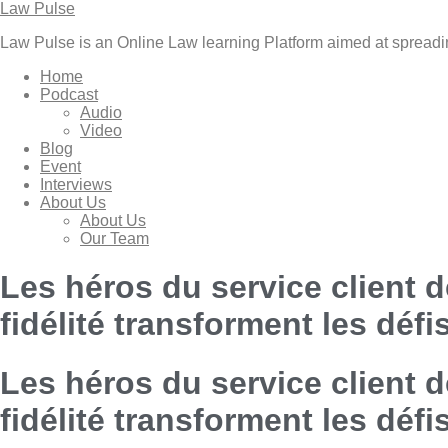
Skip
Law Pulse
to
Law Pulse is an Online Law learning Platform aimed at spread
content
Home
Podcast
Audio
Video
Blog
Event
Interviews
About Us
About Us
Our Team
Les héros du service client
fidélité transforment les déf
Les héros du service client
fidélité transforment les déf