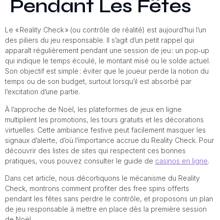
Pendant Les Fêtes
Le « Reality Check » (ou contrôle de réalité) est aujourd’hui l’un
des piliers du jeu responsable. Il s’agit d’un petit rappel qui
apparaît régulièrement pendant une session de jeu : un pop‑up
qui indique le temps écoulé, le montant misé ou le solde actuel.
Son objectif est simple : éviter que le joueur perde la notion du
temps ou de son budget, surtout lorsqu’il est absorbé par
l’excitation d’une partie.
À l’approche de Noël, les plateformes de jeux en ligne
multiplient les promotions, les tours gratuits et les décorations
virtuelles. Cette ambiance festive peut facilement masquer les
signaux d’alerte, d’où l’importance accrue du Reality Check. Pour
découvrir des listes de sites qui respectent ces bonnes
pratiques, vous pouvez consulter le guide de
casinos en ligne
.
Dans cet article, nous décortiquons le mécanisme du Reality
Check, montrons comment profiter des free spins offerts
pendant les fêtes sans perdre le contrôle, et proposons un plan
de jeu responsable à mettre en place dès la première session
de Noël.