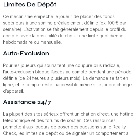
Limites De Dépôt
Ce mécanisme empêche le joueur de placer des fonds
supérieurs à une somme préalablement définie (ex. 100 € par
semaine). L’activation se fait généralement depuis le profil du
compte, avec la possibilité de choisir une limite quotidienne,
hebdomadaire ou mensuelle.
Auto‑exclusion
Pour les joueurs qui souhaitent une coupure plus radicale,
l’auto‑exclusion bloque l’accès au compte pendant une période
définie (de 24 heures à plusieurs mois). La demande se fait en
ligne, et le compte reste inaccessible même si le joueur change
d’appareil.
Assistance 24/7
La plupart des sites sérieux offrent un chat en direct, une hotline
téléphonique et des forums de soutien. Ces ressources
permettent aux joueurs de poser des questions sur le Reality
Check, les limites de dépôt ou de signaler un comportement à