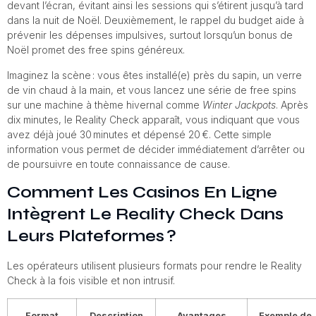
devant l’écran, évitant ainsi les sessions qui s’étirent jusqu’à tard
dans la nuit de Noël. Deuxièmement, le rappel du budget aide à
prévenir les dépenses impulsives, surtout lorsqu’un bonus de
Noël promet des free spins généreux.
Imaginez la scène : vous êtes installé(e) près du sapin, un verre
de vin chaud à la main, et vous lancez une série de free spins
sur une machine à thème hivernal comme
Winter Jackpots
. Après
dix minutes, le Reality Check apparaît, vous indiquant que vous
avez déjà joué 30 minutes et dépensé 20 €. Cette simple
information vous permet de décider immédiatement d’arrêter ou
de poursuivre en toute connaissance de cause.
Comment Les Casinos En Ligne
Intègrent Le Reality Check Dans
Leurs Plateformes ?
Les opérateurs utilisent plusieurs formats pour rendre le Reality
Check à la fois visible et non intrusif.
Format
Description
Avantages
Exemple de