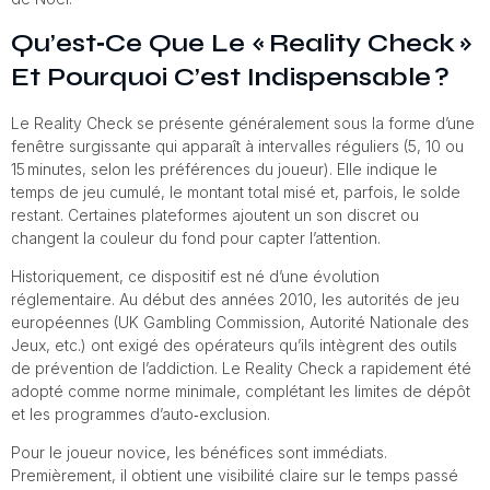
Qu’est‑ce Que Le « Reality Check »
Et Pourquoi C’est Indispensable ?
Le Reality Check se présente généralement sous la forme d’une
fenêtre surgissante qui apparaît à intervalles réguliers (5, 10 ou
15 minutes, selon les préférences du joueur). Elle indique le
temps de jeu cumulé, le montant total misé et, parfois, le solde
restant. Certaines plateformes ajoutent un son discret ou
changent la couleur du fond pour capter l’attention.
Historiquement, ce dispositif est né d’une évolution
réglementaire. Au début des années 2010, les autorités de jeu
européennes (UK Gambling Commission, Autorité Nationale des
Jeux, etc.) ont exigé des opérateurs qu’ils intègrent des outils
de prévention de l’addiction. Le Reality Check a rapidement été
adopté comme norme minimale, complétant les limites de dépôt
et les programmes d’auto‑exclusion.
Pour le joueur novice, les bénéfices sont immédiats.
Premièrement, il obtient une visibilité claire sur le temps passé