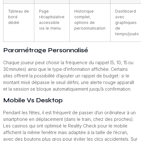
Tableau de
Page
Historique
Dashboard
bord
récapitulative
complet,
avec
dédié
accessible
options de
graphiques
via le menu
personnalisation
de
temps/joués
Paramétrage Personnalisé
Chaque joueur peut choisir la fréquence du rappel (5, 10, 15 ou
30 minutes) ainsi que le type d’information affichée. Certains
sites offrent la possibilité d’ajouter un rappel de budget : si le
montant misé dépasse le seuil défini, une alerte rouge apparaît
et la session se bloque automatiquement jusqu’à confirmation.
Mobile Vs Desktop
Pendant les fêtes, il est fréquent de passer d’un ordinateur à un
smartphone en déplacement (dans le train, chez des proches).
Les casinos qui ont optimisé le Reality Check pour le mobile
affichent la même fenêtre mais adaptée à la taille de l’écran,
avec des boutons plus gros pour éviter les clics accidentels. Sur