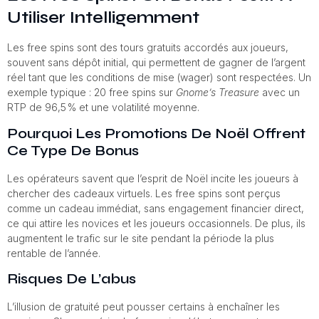
Utiliser Intelligemment
Les free spins sont des tours gratuits accordés aux joueurs,
souvent sans dépôt initial, qui permettent de gagner de l’argent
réel tant que les conditions de mise (wager) sont respectées. Un
exemple typique : 20 free spins sur
Gnome’s Treasure
avec un
RTP de 96,5 % et une volatilité moyenne.
Pourquoi Les Promotions De Noël Offrent
Ce Type De Bonus
Les opérateurs savent que l’esprit de Noël incite les joueurs à
chercher des cadeaux virtuels. Les free spins sont perçus
comme un cadeau immédiat, sans engagement financier direct,
ce qui attire les novices et les joueurs occasionnels. De plus, ils
augmentent le trafic sur le site pendant la période la plus
rentable de l’année.
Risques De L’abus
L’illusion de gratuité peut pousser certains à enchaîner les