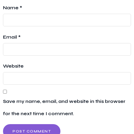
Name
*
Email
*
Website
Save my name, email, and website in this browser
for the next time I comment.