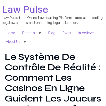
Law Pulse
Law Pulse is an Online Law learning Platform aimed at spreading
legal awareness and enhancing legal education.
Home
Podcast
Blog
Event
Interviews
About Us
Le Système De
Contrôle De Réalité :
Comment Les
Casinos En Ligne
Guident Les Joueurs