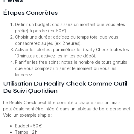
Étapes Concrètes
Définir un budget : choisissez un montant que vous êtes
prêt(e) à perdre (ex. 50 €).
Choisir une durée : décidez du temps total que vous
consacrerez au jeu (ex. 2 heures).
Activer les alertes : paramétrez le Reality Check toutes les
10 minutes et activez les limites de dépôt.
Planifier les free spins : notez le nombre de tours gratuits
que vous comptez utiliser et le moment où vous les
lancerez.
Utilisation Du Reality Check Comme Outil
De Suivi Quotidien
Le Reality Check peut être consulté à chaque session, mais il
peut également être intégré dans un tableau de bord personnel.
Voici un exemple simple :
Budget = 50 €
Temps = 2 h