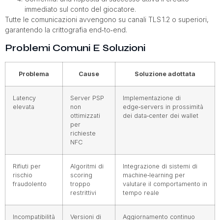
immediato sul conto del giocatore.
Tutte le comunicazioni avvengono su canali TLS 1.2 o superiori,
garantendo la crittografia end‑to‑end.
Problemi Comuni E Soluzioni
Problema
Cause
Soluzione adottata
Latency
Server PSP
Implementazione di
elevata
non
edge‑servers in prossimità
ottimizzati
dei data‑center dei wallet
per
richieste
NFC
Rifiuti per
Algoritmi di
Integrazione di sistemi di
rischio
scoring
machine‑learning per
fraudolento
troppo
valutare il comportamento in
restrittivi
tempo reale
Incompatibilità
Versioni di
Aggiornamento continuo