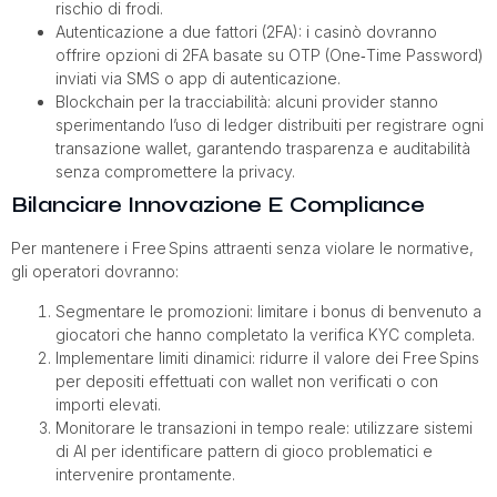
rischio di frodi.
Autenticazione a due fattori (2FA): i casinò dovranno
offrire opzioni di 2FA basate su OTP (One‑Time Password)
inviati via SMS o app di autenticazione.
Blockchain per la tracciabilità: alcuni provider stanno
sperimentando l’uso di ledger distribuiti per registrare ogni
transazione wallet, garantendo trasparenza e auditabilità
senza compromettere la privacy.
Bilanciare Innovazione E Compliance
Per mantenere i Free Spins attraenti senza violare le normative,
gli operatori dovranno:
Segmentare le promozioni: limitare i bonus di benvenuto a
giocatori che hanno completato la verifica KYC completa.
Implementare limiti dinamici: ridurre il valore dei Free Spins
per depositi effettuati con wallet non verificati o con
importi elevati.
Monitorare le transazioni in tempo reale: utilizzare sistemi
di AI per identificare pattern di gioco problematici e
intervenire prontamente.