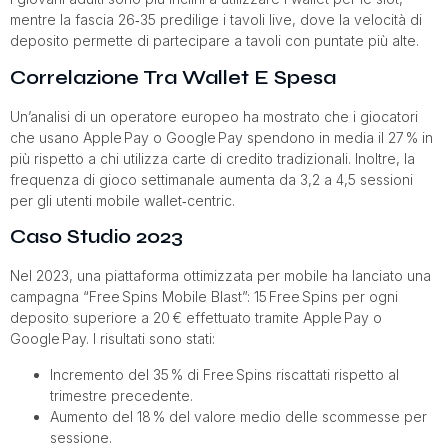
mentre la fascia 26‑35 predilige i tavoli live, dove la velocità di
deposito permette di partecipare a tavoli con puntate più alte.
Correlazione Tra Wallet E Spesa
Un’analisi di un operatore europeo ha mostrato che i giocatori
che usano Apple Pay o Google Pay spendono in media il 27 % in
più rispetto a chi utilizza carte di credito tradizionali. Inoltre, la
frequenza di gioco settimanale aumenta da 3,2 a 4,5 sessioni
per gli utenti mobile wallet‑centric.
Caso Studio 2023
Nel 2023, una piattaforma ottimizzata per mobile ha lanciato una
campagna “Free Spins Mobile Blast”: 15 Free Spins per ogni
deposito superiore a 20 € effettuato tramite Apple Pay o
Google Pay. I risultati sono stati:
Incremento del 35 % di Free Spins riscattati rispetto al
trimestre precedente.
Aumento del 18 % del valore medio delle scommesse per
sessione.