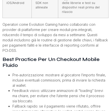
iOS/Android
SDK non
delle librerie e test su
allineate
dispositivi reali prima del
rilascio
Operatori come Evolution Gaming hanno collaborato con
provider di piattaforme per creare moduli pre‑integrati,
riducendo il tempo di sviluppo da mesi a settimane. Questi
moduli includono già le routine di gestione delle chiavi, i fallback
per pagamenti falliti e le interfacce di reporting conformi al
PCI‑DSS.
Best Practice Per Un Checkout Mobile
Fluido
Pre‑autorizzazione: mostrare al giocatore l’importo finale,
incluse eventuali commissioni, prima di inviare la richiesta
al wallet.
Feedback visivo: utilizzare animazioni di “loading” brevi
ma chiare, per evitare che l’utente pensi che il processo
sia bloccato.
Fallback rapido: se il pagamento viene rifiutato, offrire