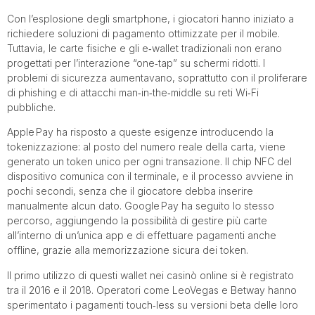
Con l’esplosione degli smartphone, i giocatori hanno iniziato a
richiedere soluzioni di pagamento ottimizzate per il mobile.
Tuttavia, le carte fisiche e gli e‑wallet tradizionali non erano
progettati per l’interazione “one‑tap” su schermi ridotti. I
problemi di sicurezza aumentavano, soprattutto con il proliferare
di phishing e di attacchi man‑in‑the‑middle su reti Wi‑Fi
pubbliche.
Apple Pay ha risposto a queste esigenze introducendo la
tokenizzazione: al posto del numero reale della carta, viene
generato un token unico per ogni transazione. Il chip NFC del
dispositivo comunica con il terminale, e il processo avviene in
pochi secondi, senza che il giocatore debba inserire
manualmente alcun dato. Google Pay ha seguito lo stesso
percorso, aggiungendo la possibilità di gestire più carte
all’interno di un’unica app e di effettuare pagamenti anche
offline, grazie alla memorizzazione sicura dei token.
Il primo utilizzo di questi wallet nei casinò online si è registrato
tra il 2016 e il 2018. Operatori come LeoVegas e Betway hanno
sperimentato i pagamenti touch‑less su versioni beta delle loro