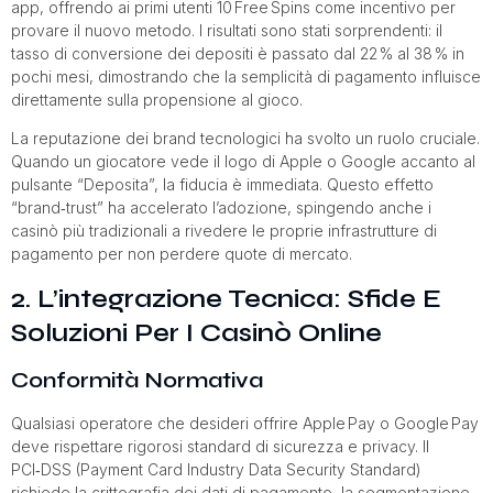
app, offrendo ai primi utenti 10 Free Spins come incentivo per
provare il nuovo metodo. I risultati sono stati sorprendenti: il
tasso di conversione dei depositi è passato dal 22 % al 38 % in
pochi mesi, dimostrando che la semplicità di pagamento influisce
direttamente sulla propensione al gioco.
La reputazione dei brand tecnologici ha svolto un ruolo cruciale.
Quando un giocatore vede il logo di Apple o Google accanto al
pulsante “Deposita”, la fiducia è immediata. Questo effetto
“brand‑trust” ha accelerato l’adozione, spingendo anche i
casinò più tradizionali a rivedere le proprie infrastrutture di
pagamento per non perdere quote di mercato.
2. L’integrazione Tecnica: Sfide E
Soluzioni Per I Casinò Online
Conformità Normativa
Qualsiasi operatore che desideri offrire Apple Pay o Google Pay
deve rispettare rigorosi standard di sicurezza e privacy. Il
PCI‑DSS (Payment Card Industry Data Security Standard)
richiede la crittografia dei dati di pagamento, la segmentazione