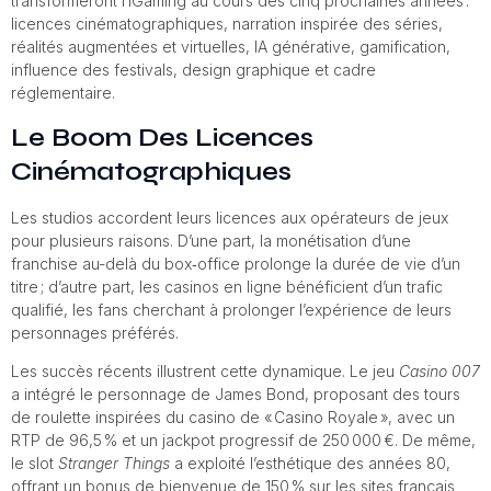
transformeront l’iGaming au cours des cinq prochaines années :
licences cinématographiques, narration inspirée des séries,
réalités augmentées et virtuelles, IA générative, gamification,
influence des festivals, design graphique et cadre
réglementaire.
Le Boom Des Licences
Cinématographiques
Les studios accordent leurs licences aux opérateurs de jeux
pour plusieurs raisons. D’une part, la monétisation d’une
franchise au-delà du box‑office prolonge la durée de vie d’un
titre ; d’autre part, les casinos en ligne bénéficient d’un trafic
qualifié, les fans cherchant à prolonger l’expérience de leurs
personnages préférés.
Les succès récents illustrent cette dynamique. Le jeu
Casino 007
a intégré le personnage de James Bond, proposant des tours
de roulette inspirées du casino de « Casino Royale », avec un
RTP de 96,5 % et un jackpot progressif de 250 000 €. De même,
le slot
Stranger Things
a exploité l’esthétique des années 80,
offrant un bonus de bienvenue de 150 % sur les sites français