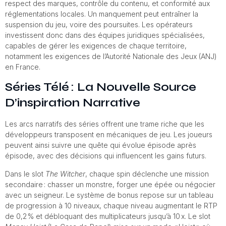
respect des marques, contrôle du contenu, et conformité aux
réglementations locales. Un manquement peut entraîner la
suspension du jeu, voire des poursuites. Les opérateurs
investissent donc dans des équipes juridiques spécialisées,
capables de gérer les exigences de chaque territoire,
notamment les exigences de l’Autorité Nationale des Jeux (ANJ)
en France.
Séries Télé : La Nouvelle Source
D’inspiration Narrative
Les arcs narratifs des séries offrent une trame riche que les
développeurs transposent en mécaniques de jeu. Les joueurs
peuvent ainsi suivre une quête qui évolue épisode après
épisode, avec des décisions qui influencent les gains futurs.
Dans le slot
The Witcher
, chaque spin déclenche une mission
secondaire : chasser un monstre, forger une épée ou négocier
avec un seigneur. Le système de bonus repose sur un tableau
de progression à 10 niveaux, chaque niveau augmentant le RTP
de 0,2 % et débloquant des multiplicateurs jusqu’à 10 x. Le slot