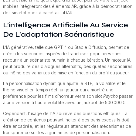
mobiles intègreront des éléments AR, grâce à la démocratisation
des smartphones à caméras LiDAR.
L’intelligence Artificielle Au Service
De L’adaptation Scénaristique
L’IA générative, telle que GPT‑4 ou Stable Diffusion, permet de
créer des scénarios inspirés de franchises populaires sans
recourir à un scénariste humain à chaque itération. Un moteur IA
peut produire des dialogues alternatifs, des quêtes secondaires
ou même des variantes de mise en fonction du profil du joueur.
La personnalisation dynamique ajuste le RTP, la volatilité et le
thème visuel en temps réel : un joueur qui a montré une
préférence pour les films d’horreur verra son slot
Psycho
passer
à une version à haute volatilité avec un jackpot de 500 000 €.
Cependant, l’usage de l’IA soulève des questions éthiques. La
création de contenus pouvant inciter à des paris excessifs doit
être encadrée, et les régulateurs attendent des mécanismes de
transparence sur les algorithmes de personnalisation.