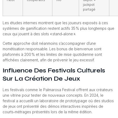
jackpot
partagé
Les études internes montrent que les joueurs exposés à ces
systèmes de gamification restent actifs 35 % plus longtemps que
ceux qui jouent à des slots « stand‑alone ».
Cette approche doit néanmoins s’accompagner d’une
monétisation responsable. Les bonus de bienvenue sont
plafonnés à 200 % et les limites de mise quotidienne sont
affichées clairement, afin de prévenir le jeu excessif.
Influence Des Festivals Culturels
Sur La Création De Jeux
Les festivals comme le Palmarosa Festival offrent aux créateurs
une vitrine pour tester de nouveaux concepts. En 2024, le
festival a accueilli un laboratoire de prototypage où des studios
de jeux ont présenté des démos interactives inspirées de
courts‑métrages présentés lors de la même édition.