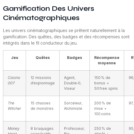
Gamification Des Univers
Cinématographiques
Les univers cinématographiques se prêtent naturellement à la
gamification. Des quêtes, des badges et des récompenses sont
intégrés dans le fil conducteur du jeu.
Jeu
Quêtes
Badges
Récompense
R
moyenne
Casino
12 missions
Agent,
150 % de
96
007
d’espionnage
Double‑0,
bonus +
Viseur
50 free spins
The
15 chasses
Sorceleur,
200 % de
97
Witcher
de monstres
Alchimiste
mise +
100 coins
Money
8 braquages
Professeur,
250 % de
95
Heist
coopératifs
Rio
dépôt +