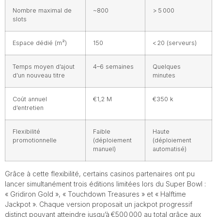
Nombre maximal de
~800
> 5 000
slots
Espace dédié (m²)
150
< 20 (serveurs)
Temps moyen d’ajout
4–6 semaines
Quelques
d’un nouveau titre
minutes
Coût annuel
€1,2 M
€350 k
d’entretien
Flexibilité
Faible
Haute
promotionnelle
(déploiement
(déploiement
manuel)
automatisé)
Grâce à cette flexibilité, certains casinos partenaires ont pu
lancer simultanément trois éditions limitées lors du Super Bowl :
« Gridiron Gold », « Touchdown Treasures » et « Halftime
Jackpot ». Chaque version proposait un jackpot progressif
distinct pouvant atteindre jusqu’à €500 000 au total grâce aux