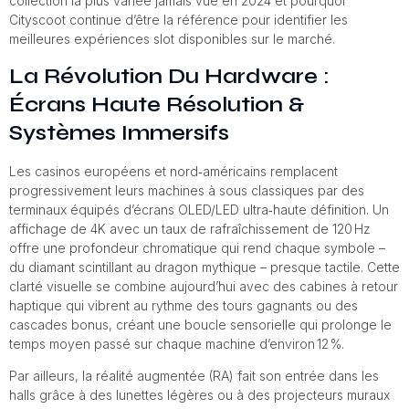
collection la plus variée jamais vue en 2024 et pourquoi
Cityscoot continue d’être la référence pour identifier les
meilleures expériences slot disponibles sur le marché.
La Révolution Du Hardware :
Écrans Haute Résolution &
Systèmes Immersifs
Les casinos européens et nord‑américains remplacent
progressivement leurs machines à sous classiques par des
terminaux équipés d’écrans OLED/LED ultra‑haute définition. Un
affichage de 4K avec un taux de rafraîchissement de 120 Hz
offre une profondeur chromatique qui rend chaque symbole –
du diamant scintillant au dragon mythique – presque tactile. Cette
clarté visuelle se combine aujourd’hui avec des cabines à retour
haptique qui vibrent au rythme des tours gagnants ou des
cascades bonus, créant une boucle sensorielle qui prolonge le
temps moyen passé sur chaque machine d’environ 12 %.
Par ailleurs, la réalité augmentée (RA) fait son entrée dans les
halls grâce à des lunettes légères ou à des projecteurs muraux