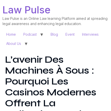
Law Pulse
Law Pulse is an Online Law learning Platform aimed at spreading
legal awareness and enhancing legal education.
Home
Podcast
Blog
Event
Interviews
About Us
L’avenir Des
Machines À Sous :
Pourquoi Les
Casinos Modernes
Offrent La