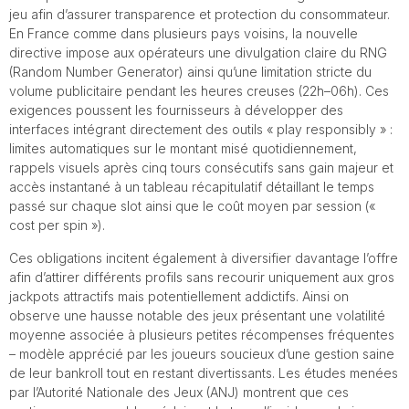
jeu afin d’assurer transparence et protection du consommateur.
En France comme dans plusieurs pays voisins, la nouvelle
directive impose aux opérateurs une divulgation claire du RNG
(Random Number Generator) ainsi qu’une limitation stricte du
volume publicitaire pendant les heures creuses (22h–06h). Ces
exigences poussent les fournisseurs à développer des
interfaces intégrant directement des outils « play responsibly » :
limites automatiques sur le montant misé quotidiennement,
rappels visuels après cinq tours consécutifs sans gain majeur et
accès instantané à un tableau récapitulatif détaillant le temps
passé sur chaque slot ainsi que le coût moyen par session («
cost per spin »).
Ces obligations incitent également à diversifier davantage l’offre
afin d’attirer différents profils sans recourir uniquement aux gros
jackpots attractifs mais potentiellement addictifs. Ainsi on
observe une hausse notable des jeux présentant une volatilité
moyenne associée à plusieurs petites récompenses fréquentes
– modèle apprécié par les joueurs soucieux d’une gestion saine
de leur bankroll tout en restant divertissants. Les études menées
par l’Autorité Nationale des Jeux (ANJ) montrent que ces