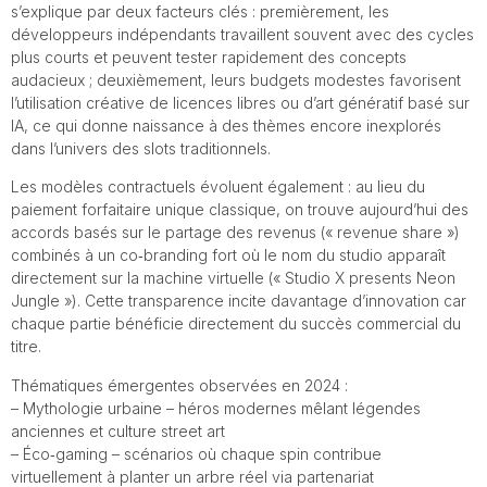
s’explique par deux facteurs clés : premièrement, les
développeurs indépendants travaillent souvent avec des cycles
plus courts et peuvent tester rapidement des concepts
audacieux ; deuxièmement, leurs budgets modestes favorisent
l’utilisation créative de licences libres ou d’art génératif basé sur
IA, ce qui donne naissance à des thèmes encore inexplorés
dans l’univers des slots traditionnels.
Les modèles contractuels évoluent également : au lieu du
paiement forfaitaire unique classique, on trouve aujourd’hui des
accords basés sur le partage des revenus (« revenue share »)
combinés à un co‑branding fort où le nom du studio apparaît
directement sur la machine virtuelle (« Studio X presents Neon
Jungle »). Cette transparence incite davantage d’innovation car
chaque partie bénéficie directement du succès commercial du
titre.
Thématiques émergentes observées en 2024 :
– Mythologie urbaine – héros modernes mêlant légendes
anciennes et culture street art
– Éco‑gaming – scénarios où chaque spin contribue
virtuellement à planter un arbre réel via partenariat