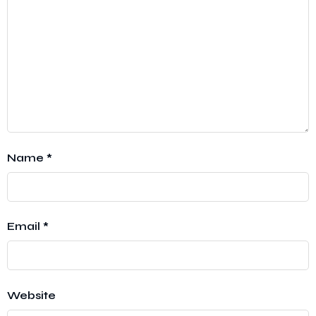
Name
*
Email
*
Website