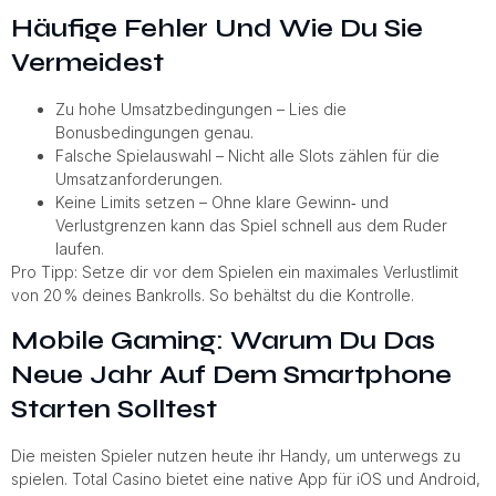
Häufige Fehler Und Wie Du Sie
Vermeidest
Zu hohe Umsatzbedingungen – Lies die
Bonusbedingungen genau.
Falsche Spielauswahl – Nicht alle Slots zählen für die
Umsatzanforderungen.
Keine Limits setzen – Ohne klare Gewinn‑ und
Verlustgrenzen kann das Spiel schnell aus dem Ruder
laufen.
Pro Tipp: Setze dir vor dem Spielen ein maximales Verlustlimit
von 20 % deines Bankrolls. So behältst du die Kontrolle.
Mobile Gaming: Warum Du Das
Neue Jahr Auf Dem Smartphone
Starten Solltest
Die meisten Spieler nutzen heute ihr Handy, um unterwegs zu
spielen. Total Casino bietet eine native App für iOS und Android,