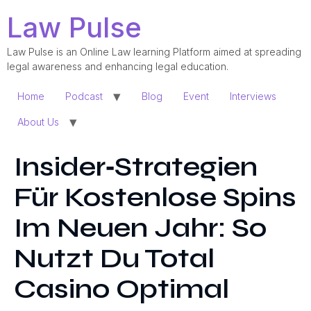
Law Pulse
Law Pulse is an Online Law learning Platform aimed at spreading
legal awareness and enhancing legal education.
Home
Podcast
Blog
Event
Interviews
About Us
Insider‑Strategien
Für Kostenlose Spins
Im Neuen Jahr: So
Nutzt Du Total
Casino Optimal