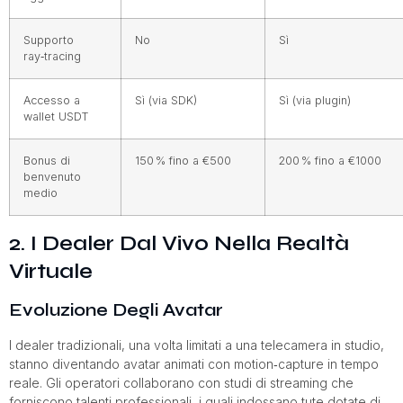
Supporto
No
Sì
ray‑tracing
Accesso a
Sì (via SDK)
Sì (via plugin)
wallet USDT
Bonus di
150 % fino a €500
200 % fino a €1000
benvenuto
medio
2. I Dealer Dal Vivo Nella Realtà
Virtuale
Evoluzione Degli Avatar
I dealer tradizionali, una volta limitati a una telecamera in studio,
stanno diventando avatar animati con motion‑capture in tempo
reale. Gli operatori collaborano con studi di streaming che
forniscono talenti professionali, i quali indossano tute dotate di