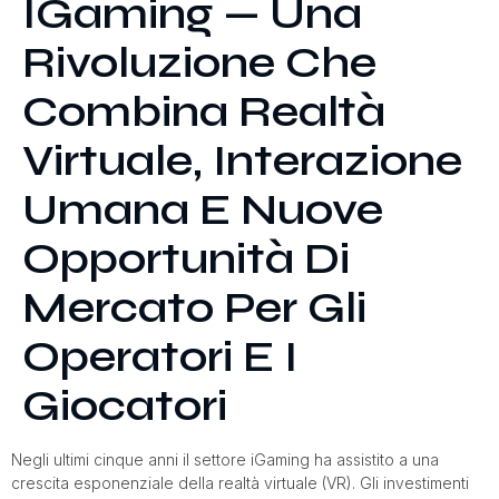
IGaming — Una
Rivoluzione Che
Combina Realtà
Virtuale, Interazione
Umana E Nuove
Opportunità Di
Mercato Per Gli
Operatori E I
Giocatori
Negli ultimi cinque anni il settore iGaming ha assistito a una
crescita esponenziale della realtà virtuale (VR). Gli investimenti