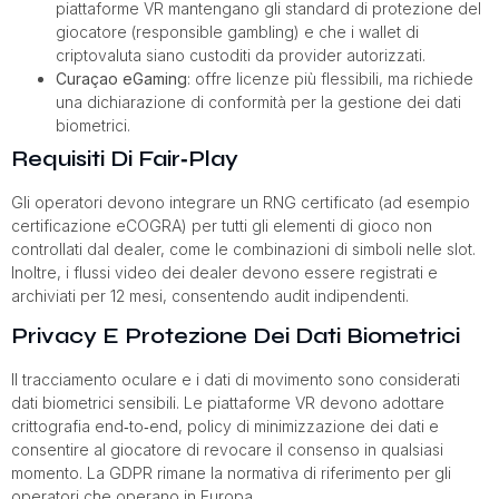
piattaforme VR mantengano gli standard di protezione del
giocatore (responsible gambling) e che i wallet di
criptovaluta siano custoditi da provider autorizzati.
Curaçao eGaming
: offre licenze più flessibili, ma richiede
una dichiarazione di conformità per la gestione dei dati
biometrici.
Requisiti Di Fair‑play
Gli operatori devono integrare un RNG certificato (ad esempio
certificazione eCOGRA) per tutti gli elementi di gioco non
controllati dal dealer, come le combinazioni di simboli nelle slot.
Inoltre, i flussi video dei dealer devono essere registrati e
archiviati per 12 mesi, consentendo audit indipendenti.
Privacy E Protezione Dei Dati Biometrici
Il tracciamento oculare e i dati di movimento sono considerati
dati biometrici sensibili. Le piattaforme VR devono adottare
crittografia end‑to‑end, policy di minimizzazione dei dati e
consentire al giocatore di revocare il consenso in qualsiasi
momento. La GDPR rimane la normativa di riferimento per gli
operatori che operano in Europa.