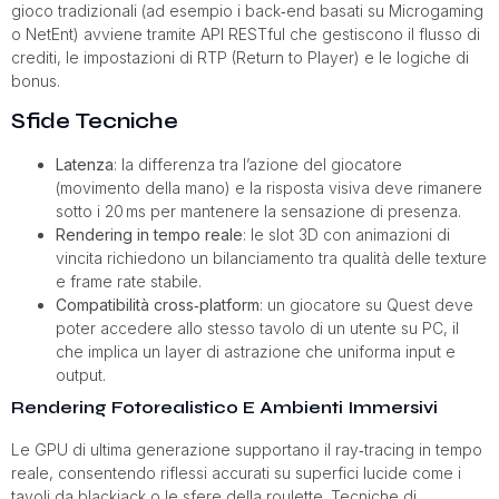
gioco tradizionali (ad esempio i back‑end basati su Microgaming
o NetEnt) avviene tramite API RESTful che gestiscono il flusso di
crediti, le impostazioni di RTP (Return to Player) e le logiche di
bonus.
Sfide Tecniche
Latenza
: la differenza tra l’azione del giocatore
(movimento della mano) e la risposta visiva deve rimanere
sotto i 20 ms per mantenere la sensazione di presenza.
Rendering in tempo reale
: le slot 3D con animazioni di
vincita richiedono un bilanciamento tra qualità delle texture
e frame rate stabile.
Compatibilità cross‑platform
: un giocatore su Quest deve
poter accedere allo stesso tavolo di un utente su PC, il
che implica un layer di astrazione che uniforma input e
output.
Rendering Fotorealistico E Ambienti Immersivi
Le GPU di ultima generazione supportano il ray‑tracing in tempo
reale, consentendo riflessi accurati su superfici lucide come i
tavoli da blackjack o le sfere della roulette. Tecniche di