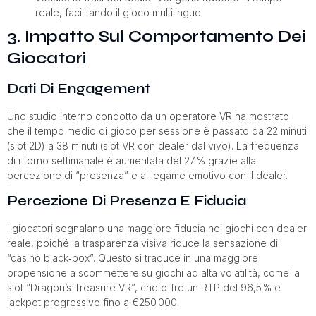
reale, facilitando il gioco multilingue.
3. Impatto Sul Comportamento Dei
Giocatori
Dati Di Engagement
Uno studio interno condotto da un operatore VR ha mostrato
che il tempo medio di gioco per sessione è passato da 22 minuti
(slot 2D) a 38 minuti (slot VR con dealer dal vivo). La frequenza
di ritorno settimanale è aumentata del 27 % grazie alla
percezione di “presenza” e al legame emotivo con il dealer.
Percezione Di Presenza E Fiducia
I giocatori segnalano una maggiore fiducia nei giochi con dealer
reale, poiché la trasparenza visiva riduce la sensazione di
“casinò black‑box”. Questo si traduce in una maggiore
propensione a scommettere su giochi ad alta volatilità, come la
slot “Dragon’s Treasure VR”, che offre un RTP del 96,5 % e
jackpot progressivo fino a €250 000.