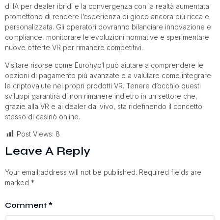
di IA per dealer ibridi e la convergenza con la realtà aumentata
promettono di rendere l’esperienza di gioco ancora più ricca e
personalizzata. Gli operatori dovranno bilanciare innovazione e
compliance, monitorare le evoluzioni normative e sperimentare
nuove offerte VR per rimanere competitivi.
Visitare risorse come Eurohyp1 può aiutare a comprendere le
opzioni di pagamento più avanzate e a valutare come integrare
le criptovalute nei propri prodotti VR. Tenere d’occhio questi
sviluppi garantirà di non rimanere indietro in un settore che,
grazie alla VR e ai dealer dal vivo, sta ridefinendo il concetto
stesso di casinò online.
Post Views:
8
Leave A Reply
Your email address will not be published.
Required fields are
marked
*
Comment
*