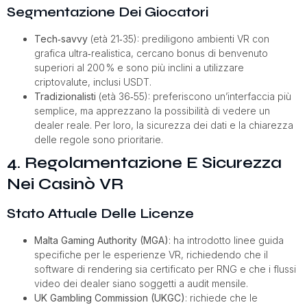
Segmentazione Dei Giocatori
Tech‑savvy
(età 21‑35): prediligono ambienti VR con
grafica ultra‑realistica, cercano bonus di benvenuto
superiori al 200 % e sono più inclini a utilizzare
criptovalute, inclusi USDT.
Tradizionalisti
(età 36‑55): preferiscono un’interfaccia più
semplice, ma apprezzano la possibilità di vedere un
dealer reale. Per loro, la sicurezza dei dati e la chiarezza
delle regole sono prioritarie.
4. Regolamentazione E Sicurezza
Nei Casinò VR
Stato Attuale Delle Licenze
Malta Gaming Authority (MGA)
: ha introdotto linee guida
specifiche per le esperienze VR, richiedendo che il
software di rendering sia certificato per RNG e che i flussi
video dei dealer siano soggetti a audit mensile.
UK Gambling Commission (UKGC)
: richiede che le