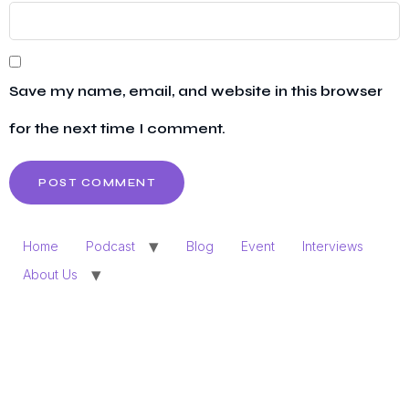
Save my name, email, and website in this browser
for the next time I comment.
Home
Podcast
Blog
Event
Interviews
About Us