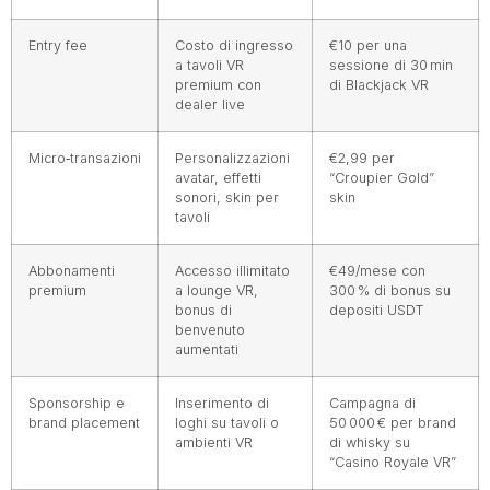
Entry fee
Costo di ingresso
€10 per una
a tavoli VR
sessione di 30 min
premium con
di Blackjack VR
dealer live
Micro‑transazioni
Personalizzazioni
€2,99 per
avatar, effetti
“Croupier Gold”
sonori, skin per
skin
tavoli
Abbonamenti
Accesso illimitato
€49/mese con
premium
a lounge VR,
300 % di bonus su
bonus di
depositi USDT
benvenuto
aumentati
Sponsorship e
Inserimento di
Campagna di
brand placement
loghi su tavoli o
50 000 € per brand
ambienti VR
di whisky su
“Casino Royale VR”