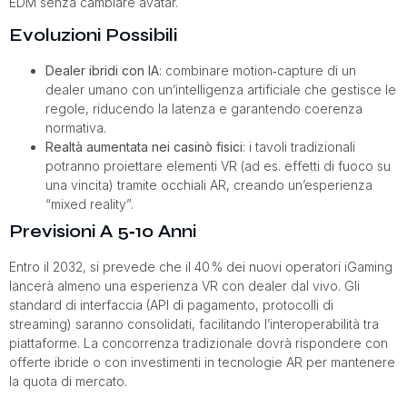
EDM senza cambiare avatar.
Evoluzioni Possibili
Dealer ibridi con IA
: combinare motion‑capture di un
dealer umano con un’intelligenza artificiale che gestisce le
regole, riducendo la latenza e garantendo coerenza
normativa.
Realtà aumentata nei casinò fisici
: i tavoli tradizionali
potranno proiettare elementi VR (ad es. effetti di fuoco su
una vincita) tramite occhiali AR, creando un’esperienza
“mixed reality”.
Previsioni A 5‑10 Anni
Entro il 2032, si prevede che il 40 % dei nuovi operatori iGaming
lancerà almeno una esperienza VR con dealer dal vivo. Gli
standard di interfaccia (API di pagamento, protocolli di
streaming) saranno consolidati, facilitando l’interoperabilità tra
piattaforme. La concorrenza tradizionale dovrà rispondere con
offerte ibride o con investimenti in tecnologie AR per mantenere
la quota di mercato.