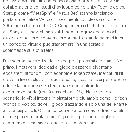
Bet365 e William Hill, che hanno avviato progetti pilota VR in
collaborazione con studi di sviluppo come Unity Technologies.
Startup come “MetaSpin” e “VirtualBet” stanno lanciando
piattaforme native VR, con investimenti complessivi di oltre
200 milioni di euro nel 2023. Conglomerati di intrattenimento, tra
cui Sony e Disney, stanno valutando l’integrazione di giochi
d’azzardo nei loro metaversi proprietari, creando scenari in cui
un concerto virtuale può trasformarsi in una serata di
scommesse su slot a tema.
Due scenari possibili si delineano per i prossimi dieci anni. Nel
primo, i metaversi dedicati al gioco d’azzardo diventano
ecosistemi autonomi, con economie tokenizzate, mercati di NFT
e eventi live esclusivi. In questo caso, i casinò fisici potrebbero
ridurre la loro presenza territoriale, concentrandosi su
esperienze ibride (realtà aumentata + VR). Nel secondo
scenario, la VR si integra in piattaforme più ampie come Horizon
Worlds o Roblox, dove il gioco d’azzardo è solo una delle tante
attività disponibili. Qui, la concorrenza con i casinò tradizionali
rimane più equilibrata, poiché gli utenti possono scegliere tra
esperienze immersive e quelle più convenzionali.