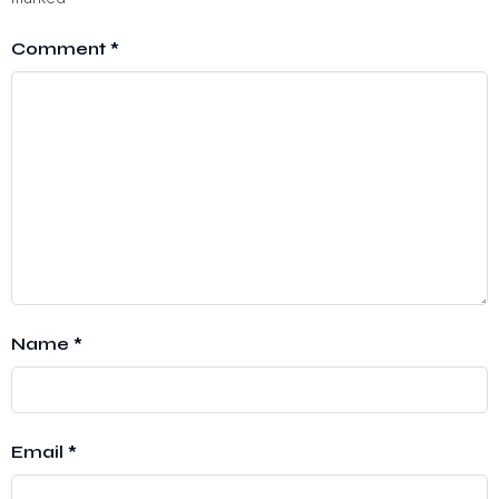
Comment
*
Name
*
Email
*