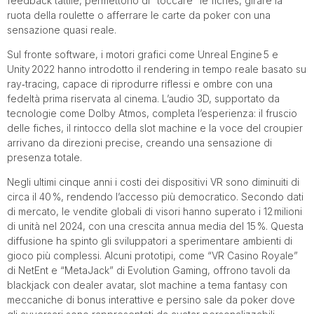
feedback tattile, permettono di “toccare” le fiches, girare la
ruota della roulette o afferrare le carte da poker con una
sensazione quasi reale.
Sul fronte software, i motori grafici come Unreal Engine 5 e
Unity 2022 hanno introdotto il rendering in tempo reale basato su
ray‑tracing, capace di riprodurre riflessi e ombre con una
fedeltà prima riservata al cinema. L’audio 3D, supportato da
tecnologie come Dolby Atmos, completa l’esperienza: il fruscio
delle fiches, il rintocco della slot machine e la voce del croupier
arrivano da direzioni precise, creando una sensazione di
presenza totale.
Negli ultimi cinque anni i costi dei dispositivi VR sono diminuiti di
circa il 40 %, rendendo l’accesso più democratico. Secondo dati
di mercato, le vendite globali di visori hanno superato i 12 milioni
di unità nel 2024, con una crescita annua media del 15 %. Questa
diffusione ha spinto gli sviluppatori a sperimentare ambienti di
gioco più complessi. Alcuni prototipi, come “VR Casino Royale”
di NetEnt e “MetaJack” di Evolution Gaming, offrono tavoli da
blackjack con dealer avatar, slot machine a tema fantasy con
meccaniche di bonus interattive e persino sale da poker dove