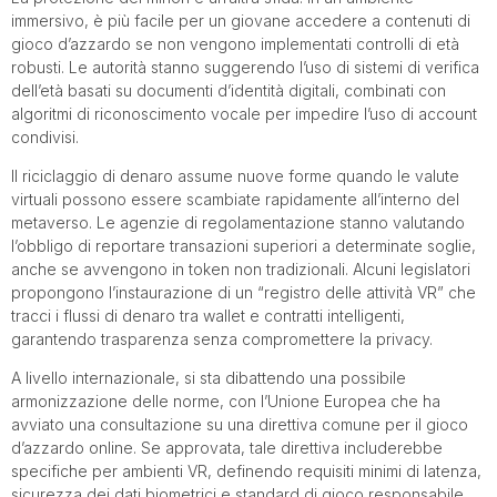
immersivo, è più facile per un giovane accedere a contenuti di
gioco d’azzardo se non vengono implementati controlli di età
robusti. Le autorità stanno suggerendo l’uso di sistemi di verifica
dell’età basati su documenti d’identità digitali, combinati con
algoritmi di riconoscimento vocale per impedire l’uso di account
condivisi.
Il riciclaggio di denaro assume nuove forme quando le valute
virtuali possono essere scambiate rapidamente all’interno del
metaverso. Le agenzie di regolamentazione stanno valutando
l’obbligo di reportare transazioni superiori a determinate soglie,
anche se avvengono in token non tradizionali. Alcuni legislatori
propongono l’instaurazione di un “registro delle attività VR” che
tracci i flussi di denaro tra wallet e contratti intelligenti,
garantendo trasparenza senza compromettere la privacy.
A livello internazionale, si sta dibattendo una possibile
armonizzazione delle norme, con l’Unione Europea che ha
avviato una consultazione su una direttiva comune per il gioco
d’azzardo online. Se approvata, tale direttiva includerebbe
specifiche per ambienti VR, definendo requisiti minimi di latenza,
sicurezza dei dati biometrici e standard di gioco responsabile.