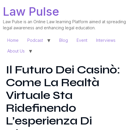
Law Pulse
Law Pulse is an Online Law learning Platform aimed at spreading
legal awareness and enhancing legal education.
Home
Podcast
Blog
Event
Interviews
About Us
Il Futuro Dei Casinò:
Come La Realtà
Virtuale Sta
Ridefinendo
L’esperienza Di