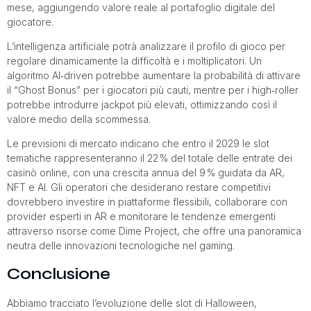
mese, aggiungendo valore reale al portafoglio digitale del
giocatore.
L’intelligenza artificiale potrà analizzare il profilo di gioco per
regolare dinamicamente la difficoltà e i moltiplicatori. Un
algoritmo AI‑driven potrebbe aumentare la probabilità di attivare
il “Ghost Bonus” per i giocatori più cauti, mentre per i high‑roller
potrebbe introdurre jackpot più elevati, ottimizzando così il
valore medio della scommessa.
Le previsioni di mercato indicano che entro il 2029 le slot
tematiche rappresenteranno il 22 % del totale delle entrate dei
casinò online, con una crescita annua del 9 % guidata da AR,
NFT e AI. Gli operatori che desiderano restare competitivi
dovrebbero investire in piattaforme flessibili, collaborare con
provider esperti in AR e monitorare le tendenze emergenti
attraverso risorse come Dime Project, che offre una panoramica
neutra delle innovazioni tecnologiche nel gaming.
Conclusione
Abbiamo tracciato l’evoluzione delle slot di Halloween,