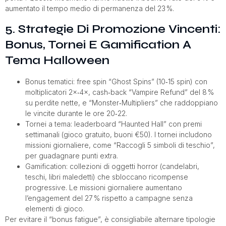
aumentato il tempo medio di permanenza del 23 %.
5. Strategie Di Promozione Vincenti:
Bonus, Tornei E Gamification A
Tema Halloween
Bonus tematici: free spin “Ghost Spins” (10‑15 spin) con
moltiplicatori 2×‑4×, cash‑back “Vampire Refund” del 8 %
su perdite nette, e “Monster‑Multipliers” che raddoppiano
le vincite durante le ore 20‑22.
Tornei a tema: leaderboard “Haunted Hall” con premi
settimanali (gioco gratuito, buoni €50). I tornei includono
missioni giornaliere, come “Raccogli 5 simboli di teschio”,
per guadagnare punti extra.
Gamification: collezioni di oggetti horror (candelabri,
teschi, libri maledetti) che sbloccano ricompense
progressive. Le missioni giornaliere aumentano
l’engagement del 27 % rispetto a campagne senza
elementi di gioco.
Per evitare il “bonus fatigue”, è consigliabile alternare tipologie