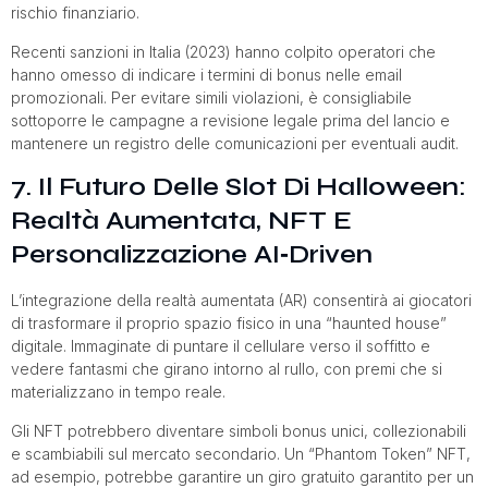
rischio finanziario.
Recenti sanzioni in Italia (2023) hanno colpito operatori che
hanno omesso di indicare i termini di bonus nelle email
promozionali. Per evitare simili violazioni, è consigliabile
sottoporre le campagne a revisione legale prima del lancio e
mantenere un registro delle comunicazioni per eventuali audit.
7. Il Futuro Delle Slot Di Halloween:
Realtà Aumentata, NFT E
Personalizzazione AI‑driven
L’integrazione della realtà aumentata (AR) consentirà ai giocatori
di trasformare il proprio spazio fisico in una “haunted house”
digitale. Immaginate di puntare il cellulare verso il soffitto e
vedere fantasmi che girano intorno al rullo, con premi che si
materializzano in tempo reale.
Gli NFT potrebbero diventare simboli bonus unici, collezionabili
e scambiabili sul mercato secondario. Un “Phantom Token” NFT,
ad esempio, potrebbe garantire un giro gratuito garantito per un