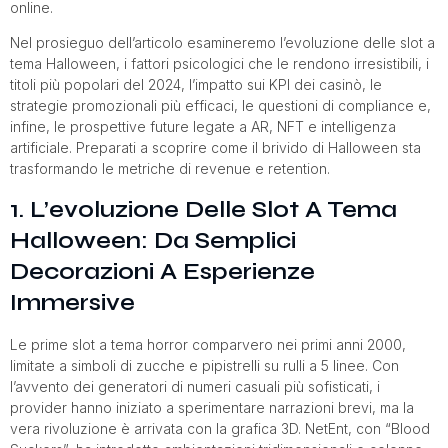
online.
Nel prosieguo dell’articolo esamineremo l’evoluzione delle slot a
tema Halloween, i fattori psicologici che le rendono irresistibili, i
titoli più popolari del 2024, l’impatto sui KPI dei casinò, le
strategie promozionali più efficaci, le questioni di compliance e,
infine, le prospettive future legate a AR, NFT e intelligenza
artificiale. Preparati a scoprire come il brivido di Halloween sta
trasformando le metriche di revenue e retention.
1. L’evoluzione Delle Slot A Tema
Halloween: Da Semplici
Decorazioni A Esperienze
Immersive
Le prime slot a tema horror comparvero nei primi anni 2000,
limitate a simboli di zucche e pipistrelli su rulli a 5 linee. Con
l’avvento dei generatori di numeri casuali più sofisticati, i
provider hanno iniziato a sperimentare narrazioni brevi, ma la
vera rivoluzione è arrivata con la grafica 3D. NetEnt, con “Blood