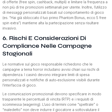
di offerte (free spin, cashback, multipli) e limitare la frequenza a
non più di tre promozioni settimanali per utente. Inoltre, l’utilizzo
di messaggi personalizzati basati sul comportamento di gioco
(es. “Hai già sbloccato il tuo primo Phantom Bonus, ecco 5 free
spin extra”) mantiene alta la partecipazione senza risultare
invasivo.
6. Rischi E Considerazioni Di
Compliance Nelle Campagne
Stagionali
Le normative sul gioco responsabile richiedono che le
campagne a tema horror includano avvisi chiari sui rischi di
dipendenza. I casinò devono integrare limiti di spesa
personalizzati e notifiche di auto‑esclusione visibili durante
l’interfaccia di gioco.
Le comunicazioni promozionali devono specificare in modo
trasparente le percentuali di vincita (RTP) e i requisiti di
scommessa (wagering). L’uso di termini come “spettrale” o
“maledetto” non deve indurre il giocatore a sottovalutare il