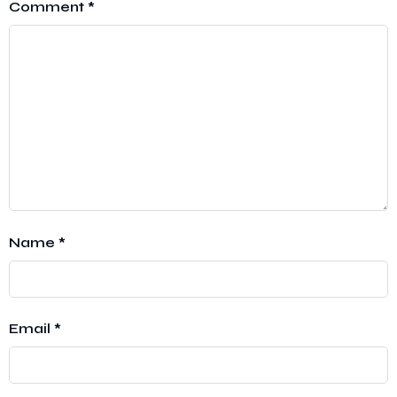
Comment
*
Name
*
Email
*