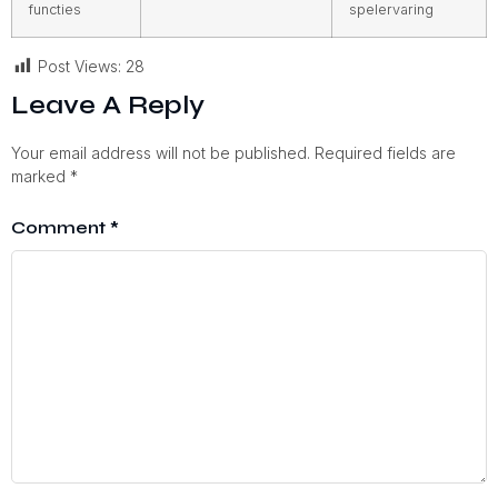
functies
spelervaring
Post Views:
28
Leave A Reply
Your email address will not be published.
Required fields are
marked
*
Comment
*