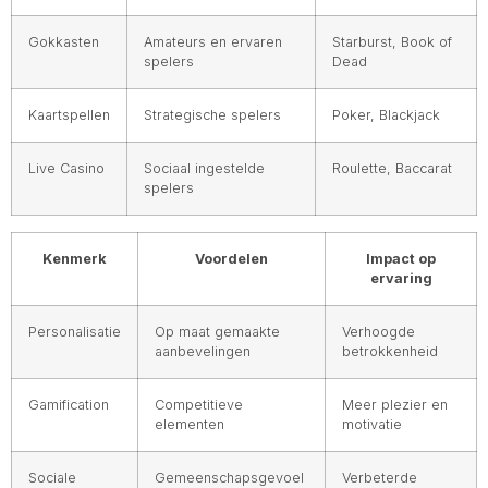
Gokkasten
Amateurs en ervaren
Starburst, Book of
spelers
Dead
Kaartspellen
Strategische spelers
Poker, Blackjack
Live Casino
Sociaal ingestelde
Roulette, Baccarat
spelers
Kenmerk
Voordelen
Impact op
ervaring
Personalisatie
Op maat gemaakte
Verhoogde
aanbevelingen
betrokkenheid
Gamification
Competitieve
Meer plezier en
elementen
motivatie
Sociale
Gemeenschapsgevoel
Verbeterde