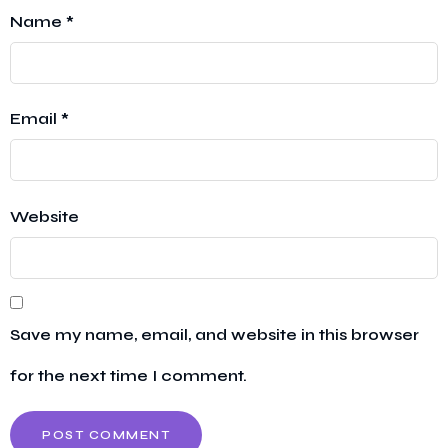
Name
*
Email
*
Website
Save my name, email, and website in this browser
for the next time I comment.