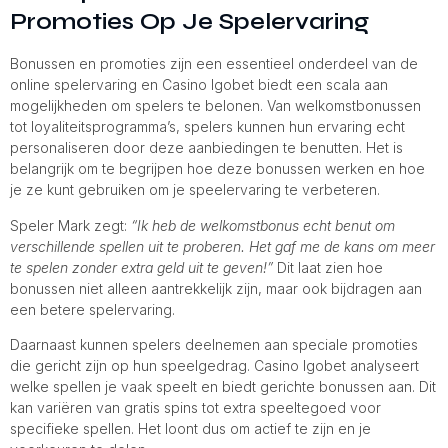
Promoties Op Je Spelervaring
Bonussen en promoties zijn een essentieel onderdeel van de
online spelervaring en Casino Igobet biedt een scala aan
mogelijkheden om spelers te belonen. Van welkomstbonussen
tot loyaliteitsprogramma’s, spelers kunnen hun ervaring echt
personaliseren door deze aanbiedingen te benutten. Het is
belangrijk om te begrijpen hoe deze bonussen werken en hoe
je ze kunt gebruiken om je speelervaring te verbeteren.
Speler Mark zegt:
“Ik heb de welkomstbonus echt benut om
verschillende spellen uit te proberen. Het gaf me de kans om meer
te spelen zonder extra geld uit te geven!”
Dit laat zien hoe
bonussen niet alleen aantrekkelijk zijn, maar ook bijdragen aan
een betere spelervaring.
Daarnaast kunnen spelers deelnemen aan speciale promoties
die gericht zijn op hun speelgedrag. Casino Igobet analyseert
welke spellen je vaak speelt en biedt gerichte bonussen aan. Dit
kan variëren van gratis spins tot extra speeltegoed voor
specifieke spellen. Het loont dus om actief te zijn en je