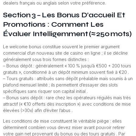
dealers français ou anglais selon votre préférence.
Section 3 – Les Bonus D’accueil Et
Promotions : Comment Les
Évaluer Intelligemment (≈ 250 Mots)
Le welcome bonus constitue souvent le premier argument
commercial d’un nouveau site de casino en ligne ; il se décline
généralement sous trois formes distinctes :
– Bonus dépôt : généralement « 100 % jusqu’à €500 + 200 tours
gratuits », conditionné à un dépôt minimum souvent fixé à €20 .
– Tours gratuits : attribués sans dépôt préalable mais soumis à un
plafond mensuel limité ; ils permettent d’essayer des slots
spécifiques sans risquer son capital initial .
– Bonus sans dépôt : rare chez les opérateurs régulés mais très
attractif (« €10 offerts dès inscription ») avec conditions de mise
élevées (>30x) afin d’éviter l’abus .
Les conditions de mise constituent le véritable piège : elles
déterminent combien vous devez miser avant pouvoir retirer
votre gain net provenant du bonus ou des tours gratuits . Par