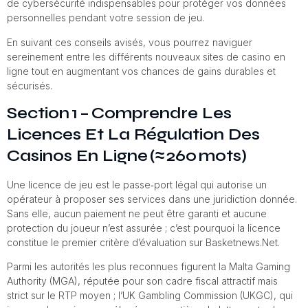
de cybersécurité indispensables pour protéger vos données
personnelles pendant votre session de jeu.
En suivant ces conseils avisés, vous pourrez naviguer
sereinement entre les différents nouveaux sites de casino en
ligne tout en augmentant vos chances de gains durables et
sécurisés.
Section 1 – Comprendre Les
Licences Et La Régulation Des
Casinos En Ligne (≈ 260 Mots)
Une licence de jeu est le passe‑port légal qui autorise un
opérateur à proposer ses services dans une juridiction donnée.
Sans elle, aucun paiement ne peut être garanti et aucune
protection du joueur n’est assurée ; c’est pourquoi la licence
constitue le premier critère d’évaluation sur Basketnews.Net.
Parmi les autorités les plus reconnues figurent la Malta Gaming
Authority (MGA), réputée pour son cadre fiscal attractif mais
strict sur le RTP moyen ; l’UK Gambling Commission (UKGC), qui