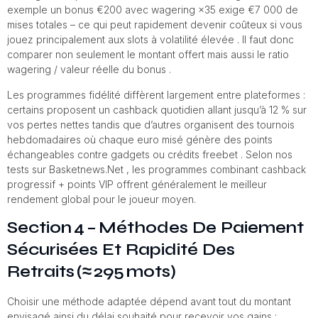
exemple un bonus €200 avec wagering ×35 exige €7 000 de
mises totales – ce qui peut rapidement devenir coûteux si vous
jouez principalement aux slots à volatilité élevée . Il faut donc
comparer non seulement le montant offert mais aussi le ratio
wagering / valeur réelle du bonus .
Les programmes fidélité diffèrent largement entre plateformes :
certains proposent un cashback quotidien allant jusqu’à 12 % sur
vos pertes nettes tandis que d’autres organisent des tournois
hebdomadaires où chaque euro misé génère des points
échangeables contre gadgets ou crédits freebet . Selon nos
tests sur Basketnews.Net , les programmes combinant cashback
progressif + points VIP offrent généralement le meilleur
rendement global pour le joueur moyen.
Section 4 – Méthodes De Paiement
Sécurisées Et Rapidité Des
Retraits (≈ 295 Mots)
Choisir une méthode adaptée dépend avant tout du montant
envisagé ainsi du délai souhaité pour recevoir vos gains :