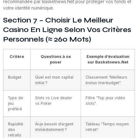
recommandée par Basketnews.Net pour protéger vos fonds et
votre identité numérique.
Section 7 – Choisir Le Meilleur
Casino En Ligne Selon Vos Critères
Personnels (≈ 260 Mots)
Critère
Questions à se
Exemple d’évaluation
poser
sur Basketnews.Net
Budget
Quel est mon capital
Classement “Meilleurs
initial ?
bonus low‑budget”.
Type de
Slots vs Live dealer
Filtre “Top jeux vidéo
jeu
vs Poker
slots”.
préféré
Rapidité
Ai‑je besoin d’argent
Tableau “Temps moyen
des
immédiatement ?
retrait”.
retraits