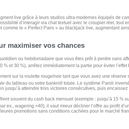
gment live grâce à leurs studios ultra‑modernes équipés de cam
ossibilité d’interagir via chat textuel avec le croupier réel, tout
t comme le « Perfect Pairs » au blackjack live, augmentant ainsi
pour maximiser vos chances
quotidien ou hebdomadaire que vous êtes prêt à perdre sans affec
 et 30 %), arrêtez immédiatement la partie pour éviter l’effet 
ement sur la roulette rouge/noir tant que vous avez une réserve 
le du tableau ou votre bankroll totale. Le système Paroli inversé
jusqu’à atteindre trois victoires consécutives, puis encaissez 
ffrent souvent du cash back mensuel (exemple : jusqu’à 15 % su
r ex., wagering ×40), il vaut mieux décliner l’offre au profit d
res promotions sans conditions cachées pour le marché français