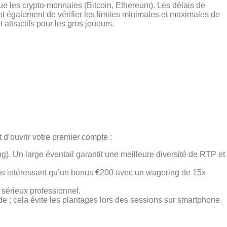
que les crypto‑monnaies (Bitcoin, Ethereum). Les délais de
nt également de vérifier les limites minimales et maximales de
attractifs pour les gros joueurs.
 d’ouvrir votre premier compte :
g). Un large éventail garantit une meilleure diversité de RTP et
moins intéressant qu’un bonus €200 avec un wagering de 15x
n sérieux professionnel.
e ; cela évite les plantages lors des sessions sur smartphone.