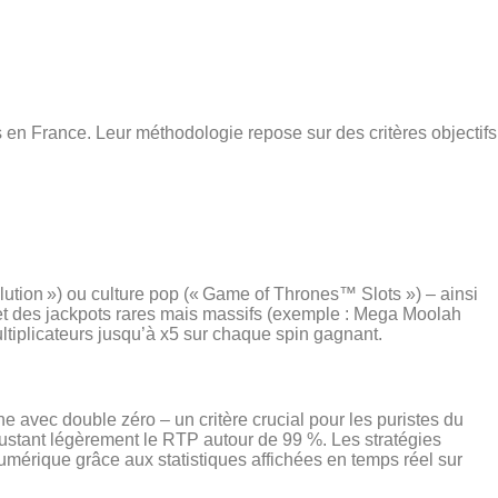
en France. Leur méthodologie repose sur des critères objectifs
lution ») ou culture pop (« Game of Thrones™ Slots ») – ainsi
omet des jackpots rares mais massifs (exemple : Mega Moolah
ultiplicateurs jusqu’à x5 sur chaque spin gagnant.
 avec double zéro – un critère crucial pour les puristes du
ustant légèrement le RTP autour de 99 %. Les stratégies
umérique grâce aux statistiques affichées en temps réel sur