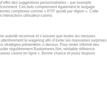
 d’offrir des suggestions personnalisées – par exemple
écemment. Ces bots comprennent également le langage
es termes complexes comme « RTP ajusté par région ». Cette
 interactions utilisateur‑casino.
 une autorité reconnue et s’assurer que toutes les mesures
 attentivement le wagering afin d’éviter les mauvaises surprises
aux stratégies présentées ci‑dessus. Pour rester informé des
lter régulièrement Basketnews.Net, véritable référence
ouveau casino en ligne ». Bonne chance et jouez toujours