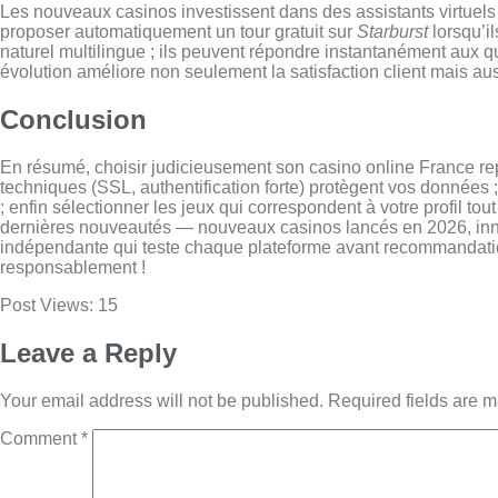
Les nouveaux casinos investissent dans des assistants virtuels
proposer automatiquement un tour gratuit sur
Starburst
lorsqu’i
naturel multilingue ; ils peuvent répondre instantanément aux 
évolution améliore non seulement la satisfaction client mais aus
Conclusion
En résumé, choisir judicieusement son casino online France repos
techniques (SSL, authentification forte) protègent vos données 
; enfin sélectionner les jeux qui correspondent à votre profil t
dernières nouveautés — nouveaux casinos lancés en 2026, inno
indépendante qui teste chaque plateforme avant recommandation
responsablement !
Post Views:
15
Leave a Reply
Your email address will not be published.
Required fields are 
Comment
*