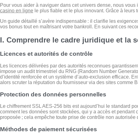
Pour vous aider à naviguer dans cet univers dense, nous vous 
casino en ligne
le plus fiable et le plus innovant. Grâce à leur
Un guide détaillé s’avère indispensable : il clarifie les exigen
vos bonus tout en maîtrisant votre bankroll. En suivant ces reco
I. Comprendre le cadre juridique et la 
Licences et autorités de contrôle
Les licences délivrées par des autorités reconnues garantissen
impose un audit trimestriel du RNG (Random Number Generator
d’identité renforcée et un système d’auto‑exclusion efficace. En
alors scruter la réputation du fournisseur via des sites comme 
Protection des données personnelles
Le chiffrement SSL AES‑256 bits est aujourd’hui le standard pour
comment les données sont stockées, qui y a accès et pendant co
proposée ; cela empêche toute prise de contrôle non autorisé
Méthodes de paiement sécurisées