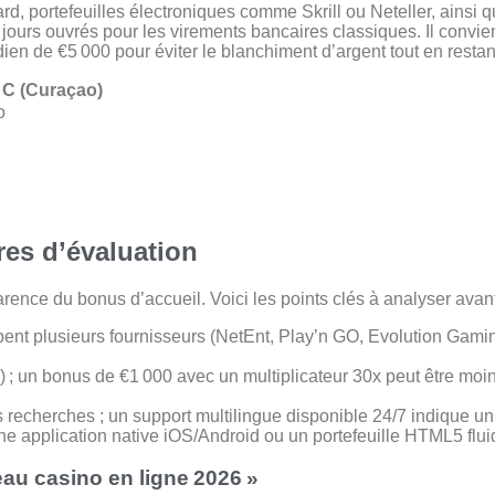
rd, portefeuilles électroniques comme Skrill ou Neteller, ainsi 
 jours ouvrés pour les virements bancaires classiques. Il convie
en de €5 000 pour éviter le blanchiment d’argent tout en restant 
 C (Curaçao)
o
ères d’évaluation
rence du bonus d’accueil. Voici les points clés à analyser avant
pent plusieurs fournisseurs (NetEnt, Play’n GO, Evolution Gamin
ng ») ; un bonus de €1 000 avec un multiplicateur 30x peut être 
vos recherches ; un support multilingue disponible 24/7 indique u
ne application native iOS/Android ou un portefeuille HTML5 fluid
eau casino en ligne 2026 »