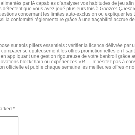
 alimentés par IA capables d’analyser vos habitudes de jeu afin
ls détectent que vous avez joué plusieurs fois à
Gonzo’s Quest
r
questions concernant les limites auto‑exclusion ou expliquer l
si la conformité réglementaire grâce à une traçabilité accrue des
e sur trois piliers essentiels : vérifier la licence délivrée par
; comparer scrupuleusement les offres promotionnelles en lisant
out en appliquant une gestion rigoureuse de votre bankroll grâce 
vations blockchain ou expériences VR — n’hésitez pas à consu
 officielle et publie chaque semaine les meilleures offres « n
marked
*