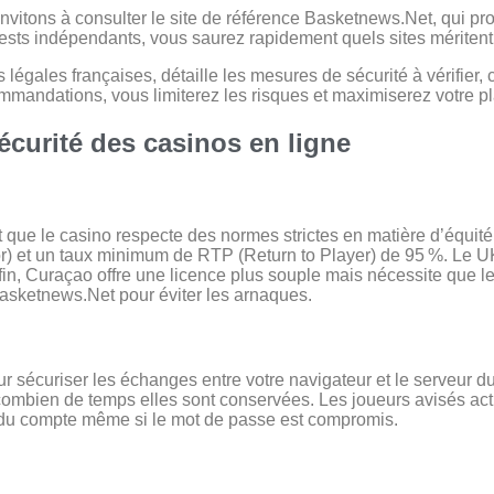
invitons à consulter le site de référence Basketnews.Net, qui 
s tests indépendants, vous saurez rapidement quels sites méritent
ces légales françaises, détaille les mesures de sécurité à vérifi
mmandations, vous limiterez les risques et maximiserez votre pla
sécurité des casinos en ligne
t que le casino respecte des normes strictes en matière d’équit
) et un taux minimum de RTP (Return to Player) de 95 %. Le 
fin, Curaçao offre une licence plus souple mais nécessite que le 
Basketnews.Net pour éviter les arnaques.
 sécuriser les échanges entre votre navigateur et le serveur du 
mbien de temps elles sont conservées. Les joueurs avisés active
e du compte même si le mot de passe est compromis.