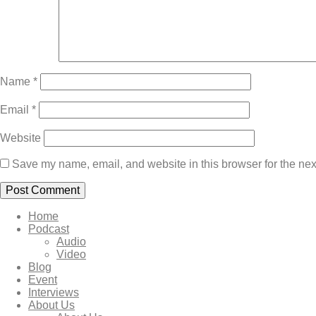
Name
*
Email
*
Website
Save my name, email, and website in this browser for the nex
Home
Podcast
Audio
Video
Blog
Event
Interviews
About Us