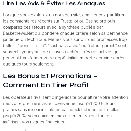
Lire Les Avis & Éviter Les Arnaques
Lorsque vous explorez un nouveau site, commencez par filtrer
les commentaires récents sur Trustpilot ou Casino.org puis
comparez ces retours avec la synthèse publiée par
Basketnews.Net qui pondère chaque critère selon sa pertinence
juridique ou technique. Méfiez‑vous surtout des promesses trop
belles : “bonus illimité”, “cashback à vie” ou “retour garanti” sont
souvent synonymes de clauses cachées très restrictives qui
peuvent transformer votre dépôt initial en perte certaine après
quelques tours seulement.
Les Bonus Et Promotions –
Comment En Tirer Profit
Les opérateurs rivalisent d’ingéniosité pour attirer votre attention
dès votre première visite : bienvenue jusqu’à 1 200 €, tours
gratuits sans mise minimale ou cashback hebdomadaire allant
jusqu’à 20 %. Voici comment maximiser leur valeur tout en
maîtrisant vos risques financiers.