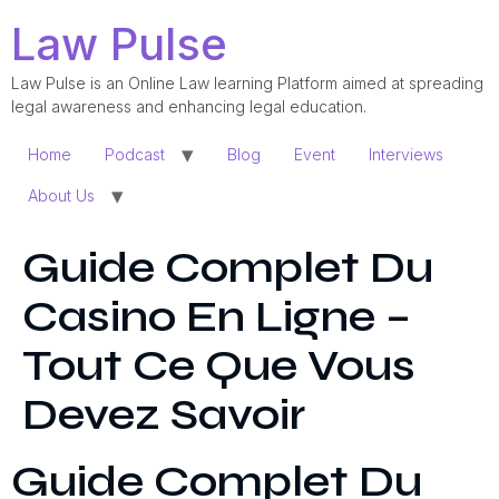
Law Pulse
Law Pulse is an Online Law learning Platform aimed at spreading
legal awareness and enhancing legal education.
Home
Podcast
Blog
Event
Interviews
About Us
Guide Complet Du
Casino En Ligne –
Tout Ce Que Vous
Devez Savoir
Guide Complet Du