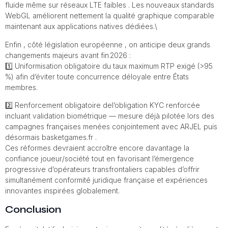
fluide même sur réseaux LTE faibles . Les nouveaux standards
WebGL améliorent nettement la qualité graphique comparable
maintenant aux applications natives dédiées.\
Enfin , côté législation européenne , on anticipe deux grands
changements majeurs avant fin 2026 :
1️⃣ Uniformisation obligatoire du taux maximum RTP exigé (>95
%) afin d’éviter toute concurrence déloyale entre États
membres.
2️⃣ Renforcement obligatoire del’obligation KYC renforcée
incluant validation biométrique — mesure déjà pilotée lors des
campagnes françaises menées conjointement avec ARJEL puis
désormais basketgames.fr .
Ces réformes devraient accroître encore davantage la
confiance joueur/société tout en favorisant l’émergence
progressive d’opérateurs transfrontaliers capables d’offrir
simultanément conformité juridique française et expériences
innovantes inspirées globalement.
Conclusion