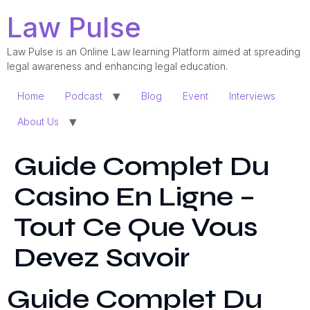
Law Pulse
Law Pulse is an Online Law learning Platform aimed at spreading
legal awareness and enhancing legal education.
Home
Podcast
Blog
Event
Interviews
About Us
Guide Complet Du
Casino En Ligne –
Tout Ce Que Vous
Devez Savoir
Guide Complet Du