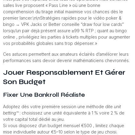
salles live proposent « Pass Line » où une bonne
compréhension du tirage initial maximise vos chances dès le
premier lancer.\n\nStratégies rapides pour le vidéo poker &
bingo → VPK Jacks or Better conseille “draw four low cards”
lorsqu’un pair déjà présent assure ≥99 % RTP ; quant au bingo
online , privilégiez les parties à tickets multiples pour augmenter
vos probabilités globales sans trop dépenser. »
Ces astuces permettent aux amateurs éclairés d’améliorer leurs
performances sans devoir devenir mathématiciens chevronnés.
Jouer Responsablement Et Gérer
Son Budget
Fixer Une Bankroll Réaliste
Adoptez dès votre première session une méthode dite
unit
betting™
: choisissez une unité équivalente à 1 % voire 2 % de
votre capital total dédié au jeu.
Si vous disposez d’un budget mensuel €500 , limitez chaque
mise individuelle autour €5–10 selon le type de jeu choisi.