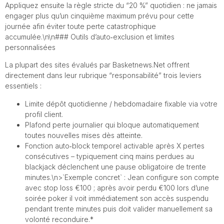
Appliquez ensuite la règle stricte du “20 %” quotidien : ne jamais
engager plus qu’un cinquième maximum prévu pour cette
journée afin éviter toute perte catastrophique
accumulée.\n\n### Outils d’auto‑exclusion et limites
personnalisées
La plupart des sites évalués par Basketnews.Net offrent
directement dans leur rubrique “responsabilité” trois leviers
essentiels :
Limite dépôt quotidienne / hebdomadaire fixable via votre
profil client.
Plafond perte journalier qui bloque automatiquement
toutes nouvelles mises dès atteinte.
Fonction auto‑block temporel activable après X pertes
consécutives – typiquement cinq mains perdues au
blackjack déclenchent une pause obligatoire de trente
minutes.\n>`Exemple concret` : Jean configure son compte
avec stop loss €100 ; après avoir perdu €100 lors d’une
soirée poker il voit immédiatement son accès suspendu
pendant trente minutes puis doit valider manuellement sa
volonté reconduire.*