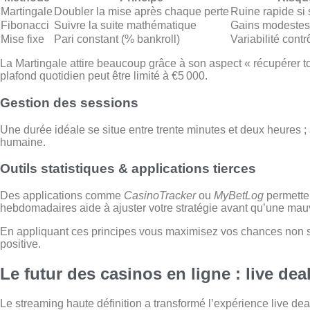
Martingale
Doubler la mise après chaque perte
Ruine rapide si
Fibonacci
Suivre la suite mathématique
Gains modestes 
Mise fixe
Pari constant (% bankroll)
Variabilité contr
La Martingale attire beaucoup grâce à son aspect « récupérer t
plafond quotidien peut être limité à €5 000.
Gestion des sessions
Une durée idéale se situe entre trente minutes et deux heures ; 
humaine.
Outils statistiques & applications tierces
Des applications comme
CasinoTracker
ou
MyBetLog
permetten
hebdomadaires aide à ajuster votre stratégie avant qu’une ma
En appliquant ces principes vous maximisez vos chances non se
positive.
Le futur des casinos en ligne : live deale
Le streaming haute définition a transformé l’expérience live de