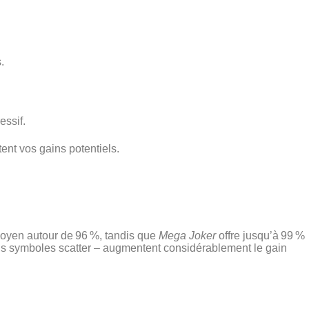
.
essif.
ent vos gains potentiels.
yen autour de 96 %, tandis que
Mega Joker
offre jusqu’à 99 %
rois symboles scatter – augmentent considérablement le gain