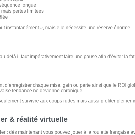
 séquence longue
mais pertes limitées
ôlée
out instantanément », mais elle nécessite une réserve énorme –
au-delà il faut impérativement faire une pause afin d’éviter la f
t d’enregistrer chaque mise, gain ou perte ainsi que le ROI glo
uvaise tendance ne devienne chronique.
ulement survivre aux coups rudes mais aussi profiter pleinemen
r & réalité virtuelle
aler : dès maintenant vous pouvez jouer à la roulette française