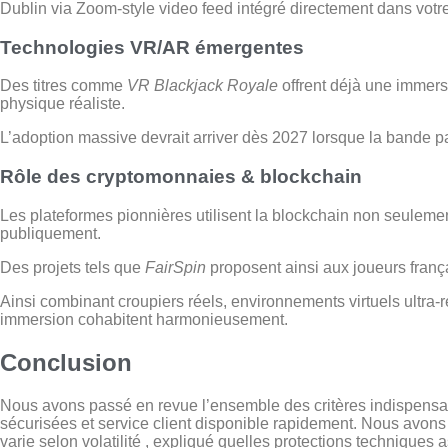
Dublin via Zoom‑style video feed intégré directement dans votr
Technologies VR/AR émergentes
Des titres comme
VR Blackjack Royale
offrent déjà une immers
physique réaliste.
L’adoption massive devrait arriver dès 2027 lorsque la bande
Rôle des cryptomonnaies & blockchain
Les plateformes pionnières utilisent la blockchain non seulem
publiquement.
Des projets tels que
FairSpin
proposent ainsi aux joueurs franç
Ainsi combinant croupiers réels, environnements virtuels ultra‑
immersion cohabitent harmonieusement.
Conclusion
Nous avons passé en revue l’ensemble des critères indispensab
sécurisées et service client disponible rapidement. Nous avons
varie selon volatilité , expliqué quelles protections techniques