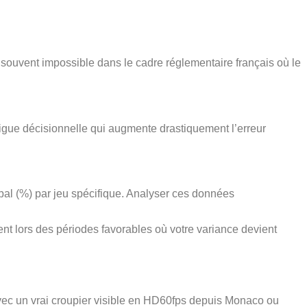
 souvent impossible dans le cadre réglementaire français où le
atigue décisionnelle qui augmente drastiquement l’erreur
bal (%) par jeu spécifique. Analyser ces données
t lors des périodes favorables où votre variance devient
 avec un vrai croupier visible en HD60fps depuis Monaco ou