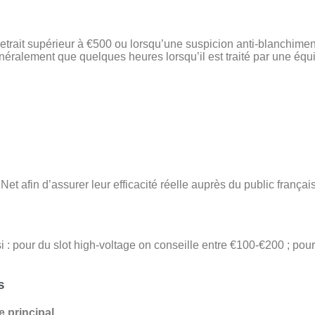
rait supérieur à €500 ou lorsqu’une suspicion anti‑blanchiment a
généralement que quelques heures lorsqu’il est traité par une équ
t afin d’assurer leur efficacité réelle auprès du public français
oisi : pour du slot high‑voltage on conseille entre €100‑€200 ; 
s
 principal