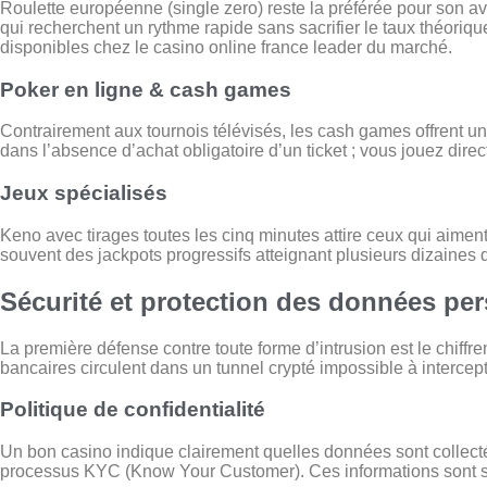
Roulette européenne (single zero) reste la préférée pour son av
qui recherchent un rythme rapide sans sacrifier le taux théori
disponibles chez le casino online france leader du marché.
Poker en ligne & cash games
Contrairement aux tournois télévisés, les cash games offrent un
dans l’absence d’achat obligatoire d’un ticket ; vous jouez direc
Jeux spécialisés
Keno avec tirages toutes les cinq minutes attire ceux qui aimen
souvent des jackpots progressifs atteignant plusieurs dizaine
Sécurité et protection des données pe
La première défense contre toute forme d’intrusion est le chif
bancaires circulent dans un tunnel crypté impossible à intercept
Politique de confidentialité
Un bon casino indique clairement quelles données sont collect
processus KYC (Know Your Customer). Ces informations sont sto