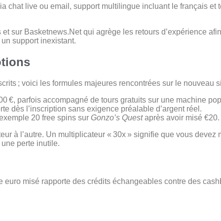
/7 via chat live ou email, support multilingue incluant le françai
et sur Basketnews.Net qui agrège les retours d’expérience afin d’
n support inexistant.
otions
nscrits ; voici les formules majeures rencontrées sur le nouveau 
00 €, parfois accompagné de tours gratuits sur une machine p
rte dès l’inscription sans exigence préalable d’argent réel.
r exemple 20 free spins sur
Gonzo’s Quest
après avoir misé €20.
teur à l’autre. Un multiplicateur « 30x » signifie que vous devez 
 une perte inutile.
uro misé rapporte des crédits échangeables contre des cashback