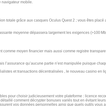
e navigateur mobile.
ion totale grâce aux casques Oculus Quest 2 ; vous êtes placé 
 passante moyenne dépassera largement les exigences (>100 Mbp
ent comme moyen financier mais aussi comme registre transparen
ais l’assurance qu’aucune partie n’est manipulée puisque chaqu
réalistes et transactions décentralisées , le nouveau casino en 
les pour choisir judicieusement votre plateforme : licence re
 détaillé comment décrypter bonuses variés tout en évitant leu
 assurent vos données personnelles ainsi que quels outils vous a