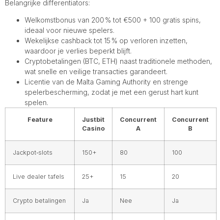
Belangrijke differentiators:
Welkomstbonus van 200 % tot €500 + 100 gratis spins,
ideaal voor nieuwe spelers.
Wekelijkse cashback tot 15 % op verloren inzetten,
waardoor je verlies beperkt blijft.
Cryptobetalingen (BTC, ETH) naast traditionele methoden,
wat snelle en veilige transacties garandeert.
Licentie van de Malta Gaming Authority en strenge
spelerbescherming, zodat je met een gerust hart kunt
spelen.
Feature
Justbit
Concurrent
Concurrent
Casino
A
B
Jackpot‑slots
150+
80
100
Live dealer tafels
25+
15
20
Crypto betalingen
Ja
Nee
Ja