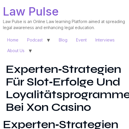
Law Pulse
Law Pulse is an Online Law learning Platform aimed at spreading
legal awareness and enhancing legal education.
Home
Podcast
Blog
Event
Interviews
About Us
Experten‑Strategien
Für Slot‑Erfolge Und
Loyalitätsprogramm
Bei Xon Casino
Experten‑Strategien