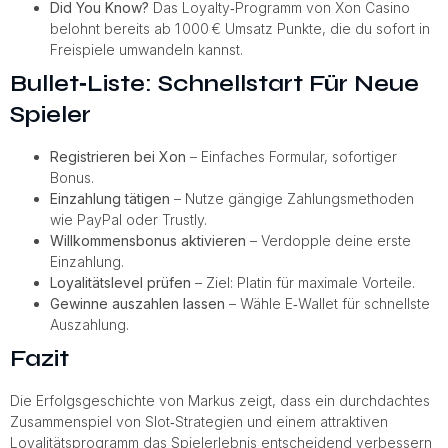
Did You Know?
Das Loyalty‑Programm von Xon Casino
belohnt bereits ab 1 000 € Umsatz Punkte, die du sofort in
Freispiele umwandeln kannst.
Bullet‑Liste: Schnellstart Für Neue
Spieler
Registrieren bei Xon
– Einfaches Formular, sofortiger
Bonus.
Einzahlung tätigen
– Nutze gängige Zahlungsmethoden
wie PayPal oder Trustly.
Willkommensbonus aktivieren
– Verdopple deine erste
Einzahlung.
Loyalitätslevel prüfen
– Ziel: Platin für maximale Vorteile.
Gewinne auszahlen lassen
– Wähle E‑Wallet für schnellste
Auszahlung.
Fazit
Die Erfolgsgeschichte von Markus zeigt, dass ein durchdachtes
Zusammenspiel von Slot‑Strategien und einem attraktiven
Loyalitätsprogramm das Spielerlebnis entscheidend verbessern