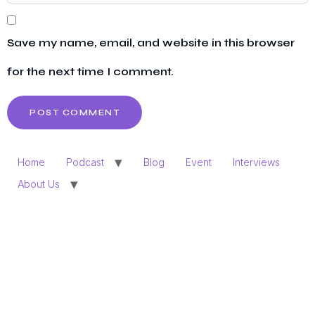
Save my name, email, and website in this browser
for the next time I comment.
Home
Podcast
Blog
Event
Interviews
About Us