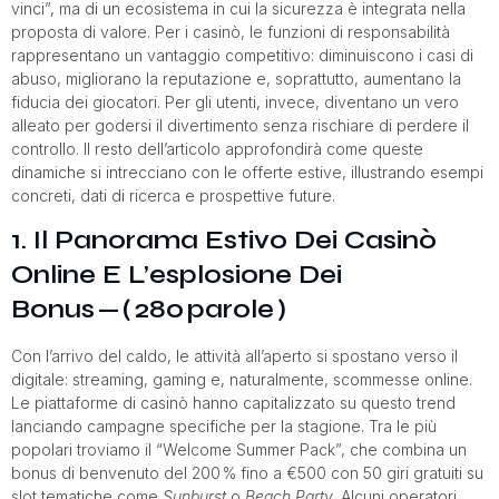
vinci”, ma di un ecosistema in cui la sicurezza è integrata nella
proposta di valore. Per i casinò, le funzioni di responsabilità
rappresentano un vantaggio competitivo: diminuiscono i casi di
abuso, migliorano la reputazione e, soprattutto, aumentano la
fiducia dei giocatori. Per gli utenti, invece, diventano un vero
alleato per godersi il divertimento senza rischiare di perdere il
controllo. Il resto dell’articolo approfondirà come queste
dinamiche si intrecciano con le offerte estive, illustrando esempi
concreti, dati di ricerca e prospettive future.
1. Il Panorama Estivo Dei Casinò
Online E L’esplosione Dei
Bonus — ( 280 Parole )
Con l’arrivo del caldo, le attività all’aperto si spostano verso il
digitale: streaming, gaming e, naturalmente, scommesse online.
Le piattaforme di casinò hanno capitalizzato su questo trend
lanciando campagne specifiche per la stagione. Tra le più
popolari troviamo il “Welcome Summer Pack”, che combina un
bonus di benvenuto del 200 % fino a €500 con 50 giri gratuiti su
slot tematiche come
Sunburst
o
Beach Party
. Alcuni operatori