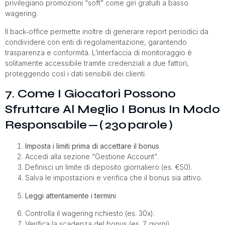
privilegiano promozioni “soft” come giri gratuiti a basso
wagering.
Il back‑office permette inoltre di generare report periodici da
condividere con enti di regolamentazione, garantendo
trasparenza e conformità. L’interfaccia di monitoraggio è
solitamente accessibile tramite credenziali a due fattori,
proteggendo così i dati sensibili dei clienti.
7. Come I Giocatori Possono
Sfruttare Al Meglio I Bonus In Modo
Responsabile — ( 230 Parole )
Imposta i limiti prima di accettare il bonus
Accedi alla sezione “Gestione Account”.
Definisci un limite di deposito giornaliero (es. €50).
Salva le impostazioni e verifica che il bonus sia attivo.
Leggi attentamente i termini
Controlla il wagering richiesto (es. 30x).
Verifica la scadenza del bonus (es. 7 giorni).