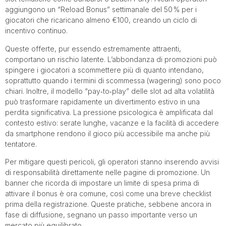
aggiungono un “Reload Bonus” settimanale del 50 % per i
giocatori che ricaricano almeno €100, creando un ciclo di
incentivo continuo.
Queste offerte, pur essendo estremamente attraenti,
comportano un rischio latente. L’abbondanza di promozioni può
spingere i giocatori a scommettere più di quanto intendano,
soprattutto quando i termini di scommessa (wagering) sono poco
chiari. Inoltre, il modello “pay‑to‑play” delle slot ad alta volatilità
può trasformare rapidamente un divertimento estivo in una
perdita significativa. La pressione psicologica è amplificata dal
contesto estivo: serate lunghe, vacanze e la facilità di accedere
da smartphone rendono il gioco più accessibile ma anche più
tentatore.
Per mitigare questi pericoli, gli operatori stanno inserendo avvisi
di responsabilità direttamente nelle pagine di promozione. Un
banner che ricorda di impostare un limite di spesa prima di
attivare il bonus è ora comune, così come una breve checklist
prima della registrazione. Queste pratiche, sebbene ancora in
fase di diffusione, segnano un passo importante verso un
mercato più equilibrato.