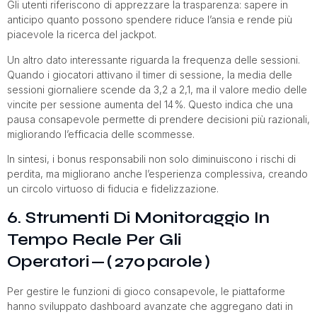
Gli utenti riferiscono di apprezzare la trasparenza: sapere in
anticipo quanto possono spendere riduce l’ansia e rende più
piacevole la ricerca del jackpot.
Un altro dato interessante riguarda la frequenza delle sessioni.
Quando i giocatori attivano il timer di sessione, la media delle
sessioni giornaliere scende da 3,2 a 2,1, ma il valore medio delle
vincite per sessione aumenta del 14 %. Questo indica che una
pausa consapevole permette di prendere decisioni più razionali,
migliorando l’efficacia delle scommesse.
In sintesi, i bonus responsabili non solo diminuiscono i rischi di
perdita, ma migliorano anche l’esperienza complessiva, creando
un circolo virtuoso di fiducia e fidelizzazione.
6. Strumenti Di Monitoraggio In
Tempo Reale Per Gli
Operatori — ( 270 Parole )
Per gestire le funzioni di gioco consapevole, le piattaforme
hanno sviluppato dashboard avanzate che aggregano dati in