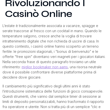
Rivoluzionando I
Casinò Online
L’estate è tradizionalmente associata a vacanze, spiagge e
serate trascorse al fresco con un cocktail in mano. Quando le
temperature salgono, cresce anche la voglia di trovare
intrattenimento digitale che non richieda di uscire di casa. In
questo contesto, i casinò online hanno scoperto un terreno
fertile: le promozioni stagionali, i “bonus di benvenuto” e le
offerte “free spin” diventano veri magneti per i giocatori italiani.
Nella seconda frase di questo paragrafo troviamo un utile
riferimento:
miglior bookmaker non aams
, una risorsa neutrale
dove è possibile confrontare diverse piattaforme prima di
decidere dove giocare.
Il cambiamento più significativo degli ultimi anni è stato
l’introduzione sistematica delle funzioni di gioco consapevole.
Questi strumenti, che vanno dal semplice timer di sessione ai
limiti di deposito personalizzabili, hanno trasformato il rapporto
fra operatore e utente. Non si tratta più di un semplice “clic e