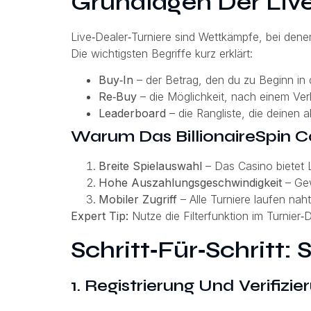
Grundlagen Der Live
Live‑Dealer‑Turniere sind Wettkämpfe, bei dene
Die wichtigsten Begriffe kurz erklärt:
Buy‑In
– der Betrag, den du zu Beginn in d
Re‑Buy
– die Möglichkeit, nach einem Verl
Leaderboard
– die Rangliste, die deinen 
Warum Das BillionaireSpin C
Breite Spielauswahl
– Das Casino bietet 
Hohe Auszahlungsgeschwindigkeit
– Gew
Mobiler Zugriff
– Alle Turniere laufen nah
Expert Tip:
Nutze die Filterfunktion im Turnier
Schritt‑für‑Schritt:
1. Registrierung Und Verifizie