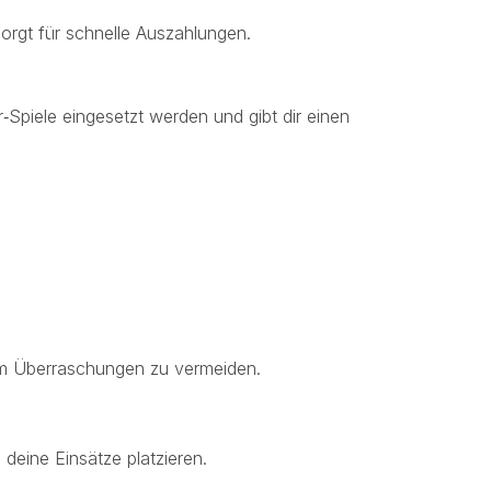
orgt für schnelle Auszahlungen.
‑Spiele eingesetzt werden und gibt dir einen
 um Überraschungen zu vermeiden.
deine Einsätze platzieren.