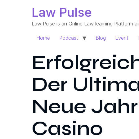
Law Pulse
Law Pulse is an Online Law learning Platform a
Home
Podcast
Blog
Event
Erfolgreic
Der Ultima
Neue Jahr 
Casino