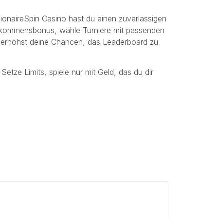
lionaireSpin Casino hast du einen zuverlässigen
 Willkommensbonus, wähle Turniere mit passenden
nd erhöhst deine Chancen, das Leaderboard zu
tze Limits, spiele nur mit Geld, das du dir