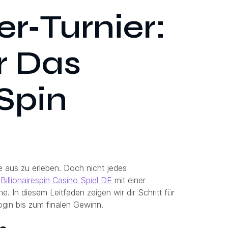
er‑Turnier:
r Das
Spin
 aus zu erleben. Doch nicht jedes
s
Billionairespin Casino Spiel DE
mit einer
In diesem Leitfaden zeigen wir dir Schritt für
ogin bis zum finalen Gewinn.