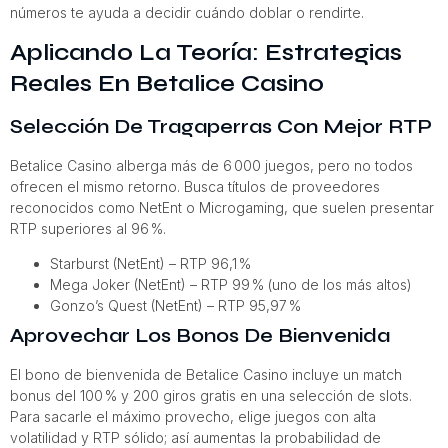
números te ayuda a decidir cuándo doblar o rendirte.
Aplicando La Teoría: Estrategias
Reales En Betalice Casino
Selección De Tragaperras Con Mejor RTP
Betalice Casino alberga más de 6 000 juegos, pero no todos
ofrecen el mismo retorno. Busca títulos de proveedores
reconocidos como NetEnt o Microgaming, que suelen presentar
RTP superiores al 96 %.
Starburst (NetEnt) – RTP 96,1 %
Mega Joker (NetEnt) – RTP 99 % (uno de los más altos)
Gonzo’s Quest (NetEnt) – RTP 95,97 %
Aprovechar Los Bonos De Bienvenida
El bono de bienvenida de Betalice Casino incluye un match
bonus del 100 % y 200 giros gratis en una selección de slots.
Para sacarle el máximo provecho, elige juegos con alta
volatilidad y RTP sólido; así aumentas la probabilidad de