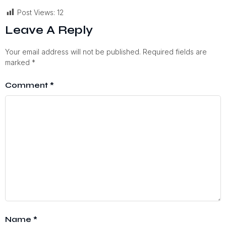
Post Views:
12
Leave A Reply
Your email address will not be published.
Required fields are
marked
*
Comment
*
Name
*