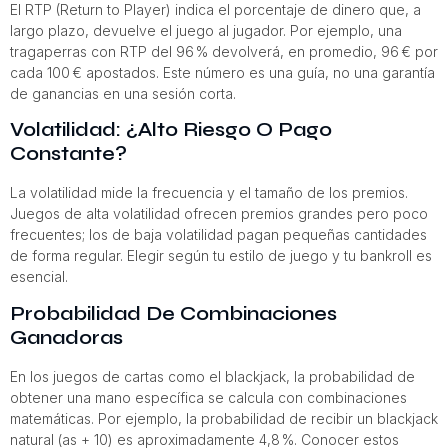
El RTP (Return to Player) indica el porcentaje de dinero que, a
largo plazo, devuelve el juego al jugador. Por ejemplo, una
tragaperras con RTP del 96 % devolverá, en promedio, 96 € por
cada 100 € apostados. Este número es una guía, no una garantía
de ganancias en una sesión corta.
Volatilidad: ¿alto Riesgo O Pago
Constante?
La volatilidad mide la frecuencia y el tamaño de los premios.
Juegos de alta volatilidad ofrecen premios grandes pero poco
frecuentes; los de baja volatilidad pagan pequeñas cantidades
de forma regular. Elegir según tu estilo de juego y tu bankroll es
esencial.
Probabilidad De Combinaciones
Ganadoras
En los juegos de cartas como el blackjack, la probabilidad de
obtener una mano específica se calcula con combinaciones
matemáticas. Por ejemplo, la probabilidad de recibir un blackjack
natural (as + 10) es aproximadamente 4,8 %. Conocer estos