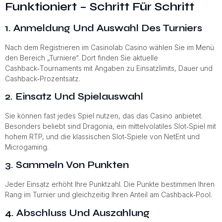
Funktioniert – Schritt Für Schritt
1. Anmeldung Und Auswahl Des Turniers
Nach dem Registrieren im Casinolab Casino wählen Sie im Menü
den Bereich „Turniere“. Dort finden Sie aktuelle
Cashback‑Tournaments mit Angaben zu Einsatzlimits, Dauer und
Cashback‑Prozentsatz.
2. Einsatz Und Spielauswahl
Sie können fast jedes Spiel nutzen, das das Casino anbietet.
Besonders beliebt sind Dragonia, ein mittelvolatiles Slot‑Spiel mit
hohem RTP, und die klassischen Slot‑Spiele von NetEnt und
Microgaming.
3. Sammeln Von Punkten
Jeder Einsatz erhöht Ihre Punktzahl. Die Punkte bestimmen Ihren
Rang im Turnier und gleichzeitig Ihren Anteil am Cashback‑Pool.
4. Abschluss Und Auszahlung