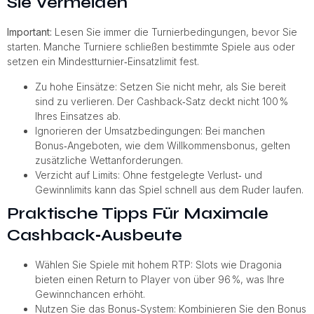
Sie Vermeiden
Important:
Lesen Sie immer die Turnierbedingungen, bevor Sie
starten. Manche Turniere schließen bestimmte Spiele aus oder
setzen ein Mindestturnier‑Einsatzlimit fest.
Zu hohe Einsätze: Setzen Sie nicht mehr, als Sie bereit
sind zu verlieren. Der Cashback‑Satz deckt nicht 100 %
Ihres Einsatzes ab.
Ignorieren der Umsatzbedingungen: Bei manchen
Bonus‑Angeboten, wie dem Willkommensbonus, gelten
zusätzliche Wettanforderungen.
Verzicht auf Limits: Ohne festgelegte Verlust‑ und
Gewinnlimits kann das Spiel schnell aus dem Ruder laufen.
Praktische Tipps Für Maximale
Cashback‑Ausbeute
Wählen Sie Spiele mit hohem RTP: Slots wie Dragonia
bieten einen Return to Player von über 96 %, was Ihre
Gewinnchancen erhöht.
Nutzen Sie das Bonus‑System: Kombinieren Sie den Bonus