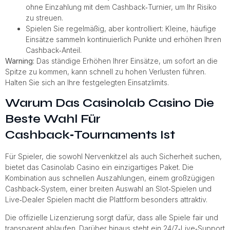
ohne Einzahlung mit dem Cashback‑Turnier, um Ihr Risiko
zu streuen.
Spielen Sie regelmäßig, aber kontrolliert: Kleine, häufige
Einsätze sammeln kontinuierlich Punkte und erhöhen Ihren
Cashback‑Anteil.
Warning:
Das ständige Erhöhen Ihrer Einsätze, um sofort an die
Spitze zu kommen, kann schnell zu hohen Verlusten führen.
Halten Sie sich an Ihre festgelegten Einsatzlimits.
Warum Das Casinolab Casino Die
Beste Wahl Für
Cashback‑Tournaments Ist
Für Spieler, die sowohl Nervenkitzel als auch Sicherheit suchen,
bietet das Casinolab Casino ein einzigartiges Paket. Die
Kombination aus schnellen Auszahlungen, einem großzügigen
Cashback‑System, einer breiten Auswahl an Slot‑Spielen und
Live‑Dealer Spielen macht die Plattform besonders attraktiv.
Die offizielle Lizenzierung sorgt dafür, dass alle Spiele fair und
transparent ablaufen. Darüber hinaus steht ein 24/7‑Live‑Support