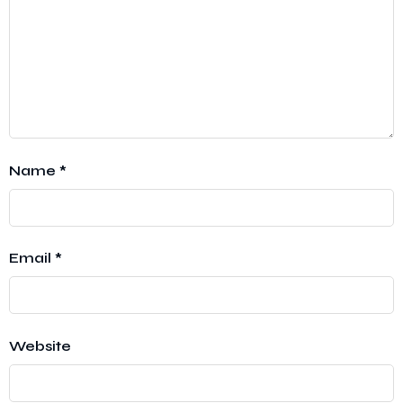
Name
*
Email
*
Website