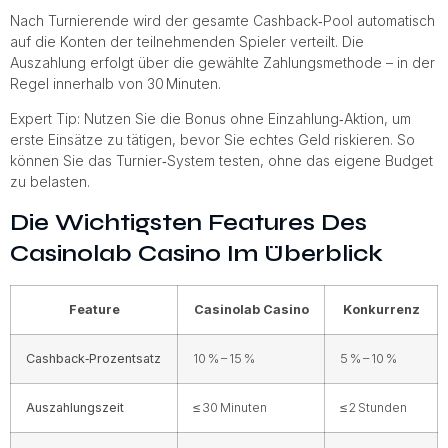
Nach Turnierende wird der gesamte Cashback‑Pool automatisch
auf die Konten der teilnehmenden Spieler verteilt. Die
Auszahlung erfolgt über die gewählte Zahlungsmethode – in der
Regel innerhalb von 30 Minuten.
Expert Tip: Nutzen Sie die Bonus ohne Einzahlung‑Aktion, um
erste Einsätze zu tätigen, bevor Sie echtes Geld riskieren. So
können Sie das Turnier‑System testen, ohne das eigene Budget
zu belasten.
Die Wichtigsten Features Des
Casinolab Casino Im Überblick
Feature
Casinolab Casino
Konkurrenz
Cashback‑Prozentsatz
10 % – 15 %
5 % – 10 %
Auszahlungszeit
≤ 30 Minuten
≤ 2 Stunden