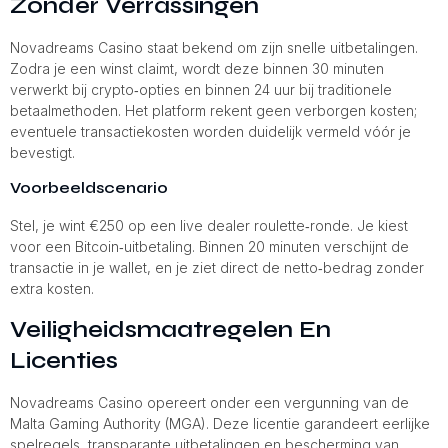
Zonder Verrassingen
Novadreams Casino staat bekend om zijn snelle uitbetalingen.
Zodra je een winst claimt, wordt deze binnen 30 minuten
verwerkt bij crypto‑opties en binnen 24 uur bij traditionele
betaalmethoden. Het platform rekent geen verborgen kosten;
eventuele transactiekosten worden duidelijk vermeld vóór je
bevestigt.
Voorbeeldscenario
Stel, je wint €250 op een live dealer roulette‑ronde. Je kiest
voor een Bitcoin‑uitbetaling. Binnen 20 minuten verschijnt de
transactie in je wallet, en je ziet direct de netto‑bedrag zonder
extra kosten.
Veiligheidsmaatregelen En
Licenties
Novadreams Casino opereert onder een vergunning van de
Malta Gaming Authority (MGA). Deze licentie garandeert eerlijke
spelregels, transparante uitbetalingen en bescherming van