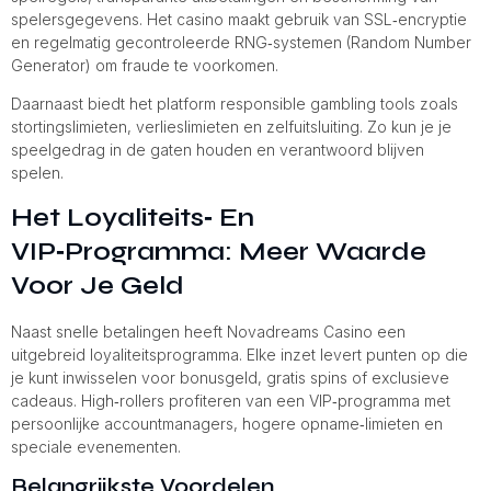
spelersgegevens. Het casino maakt gebruik van SSL‑encryptie
en regelmatig gecontroleerde RNG‑systemen (Random Number
Generator) om fraude te voorkomen.
Daarnaast biedt het platform responsible gambling tools zoals
stortingslimieten, verlieslimieten en zelfuitsluiting. Zo kun je je
speelgedrag in de gaten houden en verantwoord blijven
spelen.
Het Loyaliteits‑ En
VIP‑programma: Meer Waarde
Voor Je Geld
Naast snelle betalingen heeft Novadreams Casino een
uitgebreid loyaliteitsprogramma. Elke inzet levert punten op die
je kunt inwisselen voor bonusgeld, gratis spins of exclusieve
cadeaus. High‑rollers profiteren van een VIP‑programma met
persoonlijke accountmanagers, hogere opname‑limieten en
speciale evenementen.
Belangrijkste Voordelen