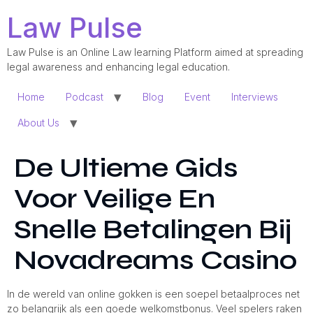
Law Pulse
Law Pulse is an Online Law learning Platform aimed at spreading
legal awareness and enhancing legal education.
Home
Podcast
Blog
Event
Interviews
About Us
De Ultieme Gids
Voor Veilige En
Snelle Betalingen Bij
Novadreams Casino
In de wereld van online gokken is een soepel betaalproces net
zo belangrijk als een goede welkomstbonus. Veel spelers raken