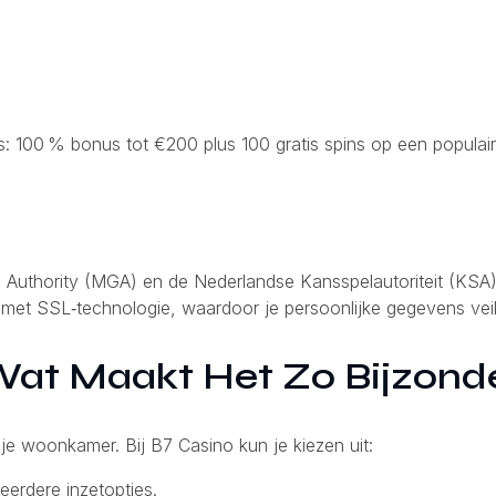
s: 100 % bonus tot €200 plus 100 gratis spins op een populai
uthority (MGA) en de Nederlandse Kansspelautoriteit (KSA).
ld met SSL‑technologie, waardoor je persoonlijke gegevens veili
Wat Maakt Het Zo Bijzond
je woonkamer. Bij B7 Casino kun je kiezen uit:
erdere inzetopties.