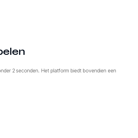
pelen
t onder 2 seconden. Het platform biedt bovendien een