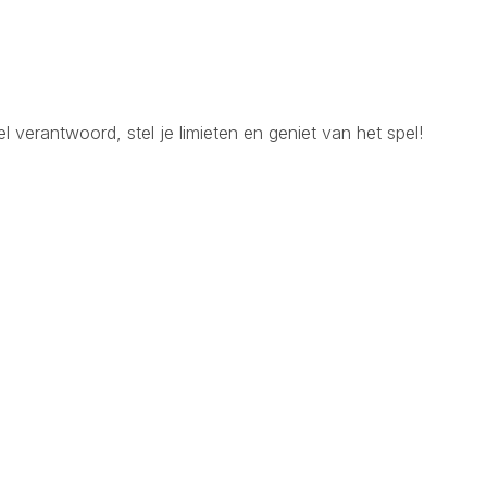
erantwoord, stel je limieten en geniet van het spel!