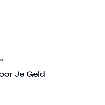
ert.
oor Je Geld