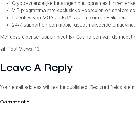
Crypto‑vriendelijke betalingen met opnames binnen enke
VIP‑programma met exclusieve voordelen en snellere se
Licenties van MGA en KSA voor maximale veiligheid.
24/7 support en een mobiel geoptimaliseerde omgeving.
Met deze eigenschappen biedt B7 Casino een van de meest com
Post Views:
13
Leave A Reply
Your email address will not be published.
Required fields are
Comment
*