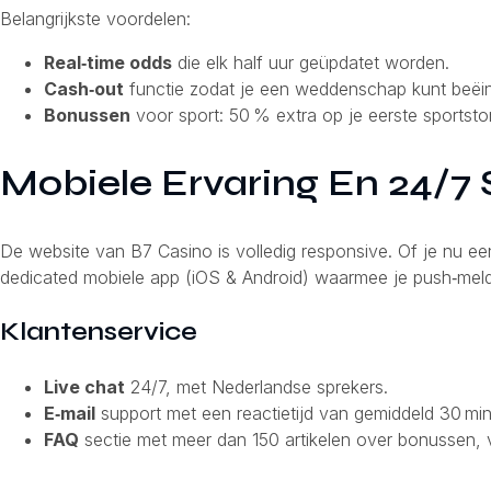
Belangrijkste voordelen:
Real‑time odds
die elk half uur geüpdatet worden.
Cash‑out
functie zodat je een weddenschap kunt beëind
Bonussen
voor sport: 50 % extra op je eerste sportstor
Mobiele Ervaring En 24/7 S
De website van B7 Casino is volledig responsive. Of je nu een
dedicated mobiele app (iOS & Android) waarmee je push‑meld
Klantenservice
Live chat
24/7, met Nederlandse sprekers.
E‑mail
support met een reactietijd van gemiddeld 30 min
FAQ
sectie met meer dan 150 artikelen over bonussen, v