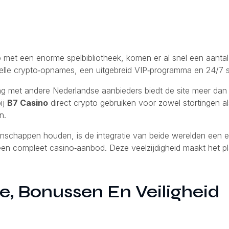
met een enorme spelbibliotheek, komen er al snel een aantal 
nelle crypto‑opnames, een uitgebreid VIP‑programma en 24/7 
king met andere Nederlandse aanbieders biedt de site meer dan
ij
B7 Casino
direct crypto gebruiken voor zowel stortingen 
n.
nschappen houden, is de integratie van beide werelden een e
 compleet casino‑aanbod. Deze veelzijdigheid maakt het platf
e, Bonussen En Veiligheid