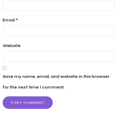
Email
*
Website
Save my name, email, and website in this browser
for the next time I comment.