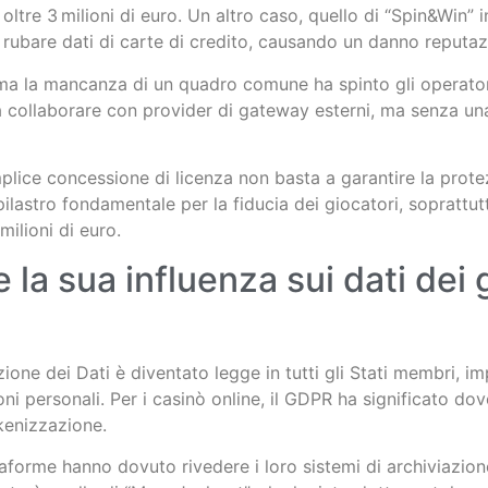
a oltre 3 milioni di euro. Un altro caso, quello di “Spin&Win
rubare dati di carte di credito, causando un danno reputazi
 ma la mancanza di un quadro comune ha spinto gli operator
a collaborare con provider di gateway esterni, ma senza una
plice concessione di licenza non basta a garantire la prote
pilastro fondamentale per la fiducia dei giocatori, sopratt
ilioni di euro.
 la sua influenza sui dati dei g
one dei Dati è diventato legge in tutti gli Stati membri, im
i personali. Per i casinò online, il GDPR ha significato do
kenizzazione.
taforme hanno dovuto rivedere i loro sistemi di archiviazio