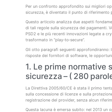
Per un confronto approfondito sui migliori oper
sicurezza, è diventato il punto di riferimento
Questo articolo analizza due aspetti fondamen
di tali regole sulla sicurezza dei pagamenti. V
PSD2 e le più recenti innovazioni legate a cryp
trasformato in “play‑to‑secure”.
Gli otto paragrafi seguenti approfondiranno: le
risposte dei fornitori di software, le opportuni
1. Le prime normative s
sicurezza – ( 280 parole
La Direttiva 2005/60/CE è stata il primo tent
sulla concessione di licenze e sulla protezione
registrazione del provider, senza alcun rifer
Questa lacuna è emersa subito: nel 2013 un o