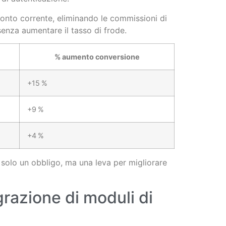
conto corrente, eliminando le commissioni di
senza aumentare il tasso di frode.
% aumento conversione
+15 %
+9 %
+4 %
 solo un obbligo, ma una leva per migliorare
egrazione di moduli di