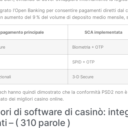
grato l’Open Banking per consentire pagamenti diretti dal 
to un aumento del 9 % del volume di deposito medio mensile, 
 pagamento principale
SCA implementata
ure
Biometria + OTP
SPID + OTP
zionali
3‑D Secure
ntech hanno quindi dimostrato che la conformità PSD2 non è
ato dei migliori casino online.
tori di software di casinò: int
 – ( 310 parole )