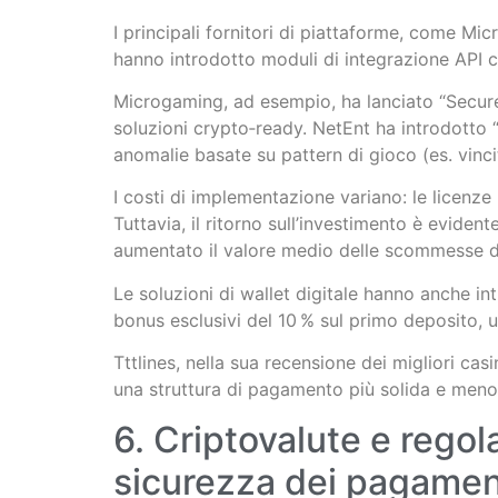
I principali fornitori di piattaforme, come Mi
hanno introdotto moduli di integrazione API 
Microgaming, ad esempio, ha lanciato “Secure
soluzioni crypto‑ready. NetEnt ha introdotto 
anomalie basate su pattern di gioco (es. vincit
I costi di implementazione variano: le licenz
Tuttavia, il ritorno sull’investimento è evid
aumentato il valore medio delle scommesse del
Le soluzioni di wallet digitale hanno anche i
bonus esclusivi del 10 % sul primo deposito, u
Tttlines, nella sua recensione dei migliori ca
una struttura di pagamento più solida e meno
6. Criptovalute e rego
sicurezza dei pagamenti