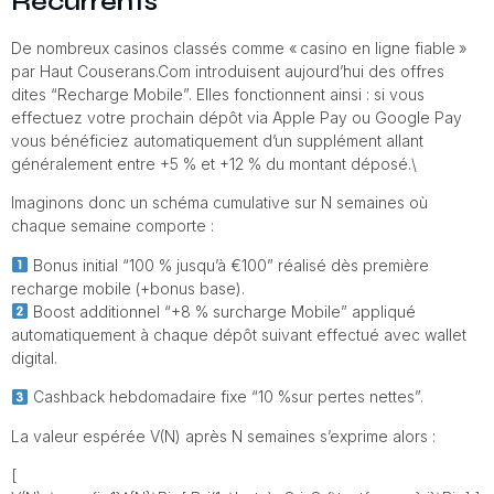
Récurrents
De nombreux casinos classés comme « casino en ligne fiable »
par Haut Couserans.Com introduisent aujourd’hui des offres
dites “Recharge Mobile”. Elles fonctionnent ainsi : si vous
effectuez votre prochain dépôt via Apple Pay ou Google Pay
vous bénéficiez automatiquement d’un supplément allant
généralement entre +5 % et +12 % du montant déposé.\
Imaginons donc un schéma cumulative sur N semaines où
chaque semaine comporte :
Bonus initial “100 % jusqu’à €100” réalisé dès première
recharge mobile (+bonus base).
Boost additionnel “+8 % surcharge Mobile” appliqué
automatiquement à chaque dépôt suivant effectué avec wallet
digital.
Cashback hebdomadaire fixe “10 %sur pertes nettes”.
La valeur espérée V(N) après N semaines s’exprime alors :
[