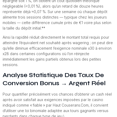
épargne soit 1 %, on obtient un coût quotidien théorique
négligeable (<0,01 %), alors qu’un retard de douze heures
représente déjà ≈0,07 %. Sur une semaine où chaque dépôt
alimente trois sessions distinctes — typique chez les joueurs
mobiles — cette différence cumule près de €1 voire plus selon
la taille du dépôt initial.**
Ainsi la rapidité réduit directement le montant total requis pour
atteindre l’équivalent net souhaité après wagering ; on peut dire
qu’elle diminue efficacement l’exigence nominale x30 à environ
x28 dans certaines configurations où l’on réinjecte
immédiatement les gains partiels obtenus lors des petites
sessions.
Analyse Statistique Des Taux De
Conversion Bonus → Argent Réel
Pour quantifier précisément vos chances d’obtenir un cash réel
après avoir satisfait aux exigences imposées par le casino
indiqué comme « fiable » par Haut Couserans.Com, il convient
d’utiliser une loi binomiale adaptée aux tours gagnants versus
perdants dans chaque type de jeu.\