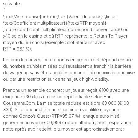
suivante :
[
\text{Mise requise} = \frac{\text{Valeur du bonus} \times
\text{Coefficient multiplicateur}}{\text{RTP moyen}}
] où le coefficient multiplicateur correspond souvent à x30 ou
x40 selon le casino et où RTP représente le Return To Player
moyen du jeu choisi (exemple : slot Starburst avec
RTP = 96,1 %).
Le taux de conversion du bonus en argent réel dépend ensuite
du nombre d’unités misées qui réussissent à franchir la barrière
du wagering sans être annulées par une limite maximale par mise
ou par une restriction sur certains jeux high‑volatility.
Prenons un exemple concret : un joueur reçoit €100 avec une
exigence x30 dans un casino réputé fiable selon Haut
Couserans.Com. La mise totale requise est alors €3 000 (€100
×30). Si le joueur utilise une machine à volatilité moyenne
comme Gonzo’s Quest (RTP≈95,97 %), chaque euro misé
génère en moyenne €0,9597 retour attendu ; ainsi l’espérance
nette après avoir atteint le turnover est approximativement :