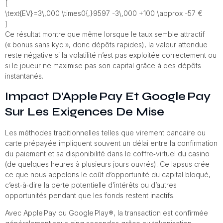
[
\text{EV}=3\,000 \times0{,}9597 -3\,000 +100 \approx -57 €
]
Ce résultat montre que même lorsque le taux semble attractif
(« bonus sans kyc », donc dépôts rapides), la valeur attendue
reste négative si la volatilité n’est pas exploitée correctement ou
si le joueur ne maximise pas son capital grâce à des dépôts
instantanés.
Impact D’Apple Pay Et Google Pay
Sur Les Exigences De Mise
Les méthodes traditionnelles telles que virement bancaire ou
carte prépayée impliquent souvent un délai entre la confirmation
du paiement et sa disponibilité dans le coffre‑virtuel du casino
(de quelques heures à plusieurs jours ouvrés). Ce lapsus crée
ce que nous appelons le coût d’opportunité du capital bloqué,
c’est‑à‑dire la perte potentielle d’intérêts ou d’autres
opportunités pendant que les fonds restent inactifs.
Avec Apple Pay ou Google Play®, la transaction est confirmée