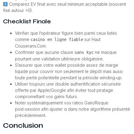
Comparez EV final avec seuil minimum acceptable (souvent
fixé autour >0).
Checklist Finale
Vérifier que l’opérateur figure bien parmi ceux listés
comme
sur Haut
casino en ligne fiable
Couserans.Com.
Confirmer que aucune clause
ne masque
sans kyc
pourtant une validation ultérieure obligatoire.
S’assurer que votre wallet possède assez de marge
liquide pour couvrir non seulement le dépôt mais aussi
toute perte potentielle pendant la période winding‑up.
Utiliser toujours une double authentification sécurisée
offerte par Apple/Google afin éviter tout piratage
compromettant vos gains futurs.
Noter systématiquement vos ratios Gain/Risque
post‑session afin ajuster α dans notre algorithme présenté
précédemment.
Conclusion