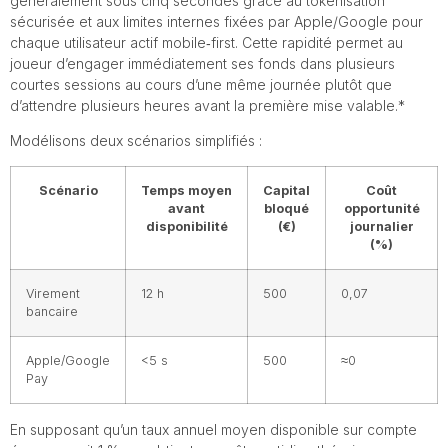
généralement sous cinq secondes grâce au tokenisation
sécurisée et aux limites internes fixées par Apple/Google pour
chaque utilisateur actif mobile‑first. Cette rapidité permet au
joueur d’engager immédiatement ses fonds dans plusieurs
courtes sessions au cours d’une même journée plutôt que
d’attendre plusieurs heures avant la première mise valable.*
Modélisons deux scénarios simplifiés :
Scénario
Temps moyen
Capital
Coût
avant
bloqué
opportunité
disponibilité
(€)
journalier
(%)
Virement
12 h
500
0,07
bancaire
Apple/Google
<5 s
500
≈0
Pay
En supposant qu’un taux annuel moyen disponible sur compte