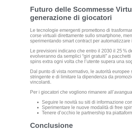
Futuro delle Scommesse Virtual
generazione di giocatori
Le tecnologie emergenti promettono di trasformar
corse virtuali direttamente sullo smartphone, ment
sperimentando smart contract per automatizzare
Le previsioni indicano che entro il 2030 il 25 % d
evolveranno da semplici “giri gratuiti” a pacchet
spins extra ogni volta che l’utente supera una s
Dal punto di vista normativo, le autorità europee 
stringente e di limitare la dipendenza da promoz
vincolanti.
Per i giocatori che vogliono rimanere all’avanguar
Seguire le novità su siti di informazione c
Sperimentare le nuove modalità di free spi
Tenere d’occhio le partnership tra piatta
Conclusione