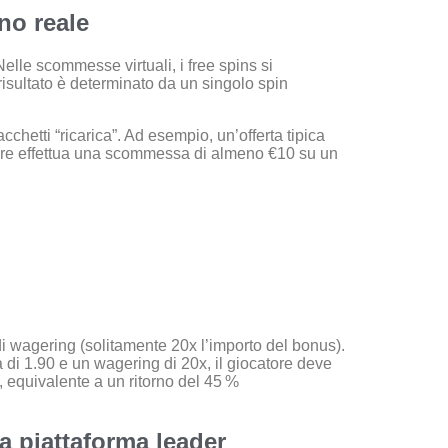
no reale
Nelle scommesse virtuali, i free spins si
risultato è determinato da un singolo spin
chetti “ricarica”. Ad esempio, un’offerta tipica
atore effettua una scommessa di almeno €10 su un
di wagering (solitamente 20x l’importo del bonus).
 di 1.90 e un wagering di 20x, il giocatore deve
0, equivalente a un ritorno del 45 %
na piattaforma leader