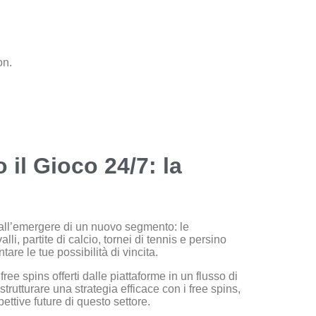
on.
il Gioco 24/7: la
 all’emergere di un nuovo segmento: le
i, partite di calcio, tornei di tennis e persino
are le tue possibilità di vincita.
e spins offerti dalle piattaforme in un flusso di
rutturare una strategia efficace con i free spins,
pettive future di questo settore.