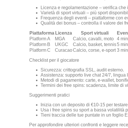
Licenza e regolamentazione – verifica che 
Varietà di sport virtuali – più sport disponibi
Frequenza degli eventi – piattaforme con eve
Qualità dei bonus – controlla il valore dei f
Piattaforma
Licenza
Sport virtuali
Even
Platform A
MGA
Calcio, cavalli, moto
4 min
Platform B
UKGC
Calcio, basket, tennis
5 min
Platform C
Curacao
Calcio, corse, e‑sport
3 min
Checklist per il giocatore
Sicurezza: crittografia SSL, audit esterno.
Assistenza: supporto live chat 24/7, lingua 
Metodi di pagamento: carte, e‑wallet, bonifi
Termini dei free spins: scadenza, limite di vi
Suggerimenti pratici
Inizia con un deposito di €10‑15 per testare
Usa i free spins su sport a bassa volatilità pe
Tieni traccia delle tue puntate in un foglio Ex
Per approfondire ulteriori confronti e leggere rece