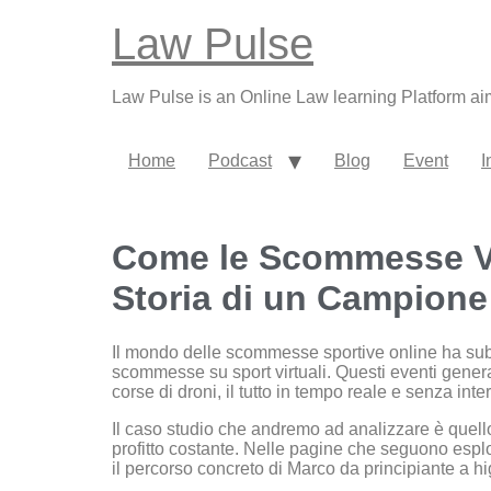
Skip
to
Law Pulse
content
Law Pulse is an Online Law learning Platform a
Home
Podcast
Blog
Event
I
Come le Scommesse Vir
Storia di un Campione 
Il mondo delle scommesse sportive online ha subi
scommesse su sport virtuali. Questi eventi generati
corse di droni, il tutto in tempo reale e senza inte
Il caso studio che andremo ad analizzare è quello
profitto costante. Nelle pagine che seguono esplo
il percorso concreto di Marco da principiante a high