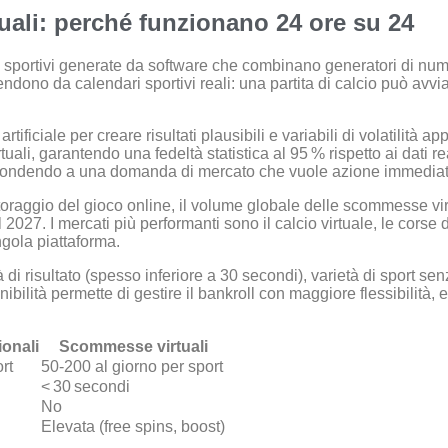
ali: perché funzionano 24 ore su 24
 sportivi generate da software che combinano generatori di numer
dono da calendari sportivi reali: una partita di calcio può avvia
 artificiale per creare risultati plausibili e variabili di volatilità 
tuali, garantendo una fedeltà statistica al 95 % rispetto ai dati 
ispondendo a una domanda di mercato che vuole azione immediata
toraggio del gioco online, il volume globale delle scommesse vir
027. I mercati più performanti sono il calcio virtuale, le corse d
ngola piattaforma.
 di risultato (spesso inferiore a 30 secondi), varietà di sport senza
onibilità permette di gestire il bankroll con maggiore flessibilità,
onali
Scommesse virtuali
rt
50‑200 al giorno per sport
< 30 secondi
No
Elevata (free spins, boost)