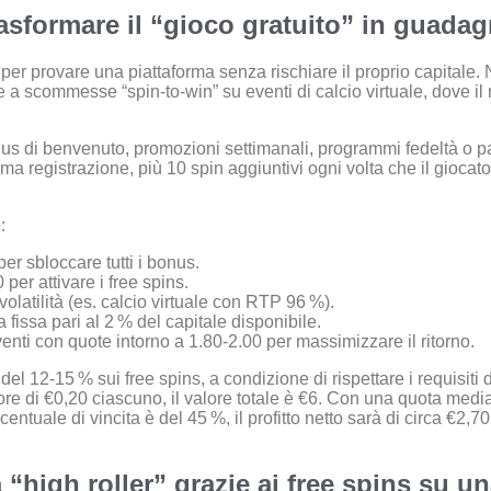
rasformare il “gioco gratuito” in guadag
ri per provare una piattaforma senza rischiare il proprio capitale. 
 a scommesse “spin‑to‑win” su eventi di calcio virtuale, dove il 
us di benvenuto, promozioni settimanali, programmi fedeltà o pac
ma registrazione, più 10 spin aggiuntivi ogni volta che il gioc
:
er sbloccare tutti i bonus.
er attivare i free spins.
olatilità (es. calcio virtuale con RTP 96 %).
fissa pari al 2 % del capitale disponibile.
eventi con quote intorno a 1.80‑2.00 per massimizzare il ritorno.
l 12‑15 % sui free spins, a condizione di rispettare i requisiti 
ore di €0,20 ciascuno, il valore totale è €6. Con una quota media
entuale di vincita è del 45 %, il profitto netto sarà di circa €2,7
 “high roller” grazie ai free spins su u