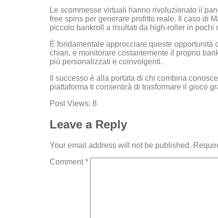
Le scommesse virtuali hanno rivoluzionato il panor
free spins per generare profitto reale. Il caso di
piccolo bankroll a risultati da high‑roller in pochi
È fondamentale approcciare queste opportunità con
chiari, e monitorare costantemente il proprio bank
più personalizzati e coinvolgenti.
Il successo è alla portata di chi combina conoscenz
piattaforma ti consentirà di trasformare il gioco 
Post Views:
8
Leave a Reply
Your email address will not be published.
Requir
Comment
*