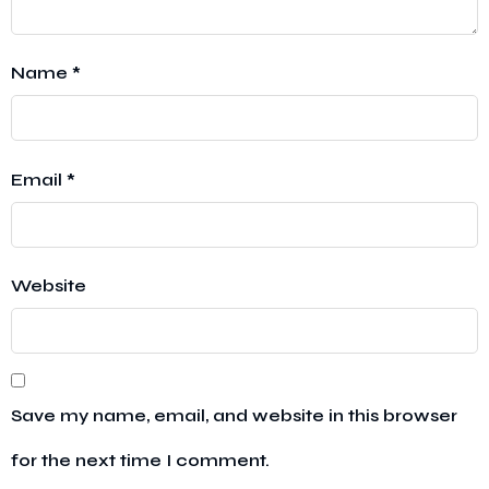
Name
*
Email
*
Website
Save my name, email, and website in this browser
for the next time I comment.