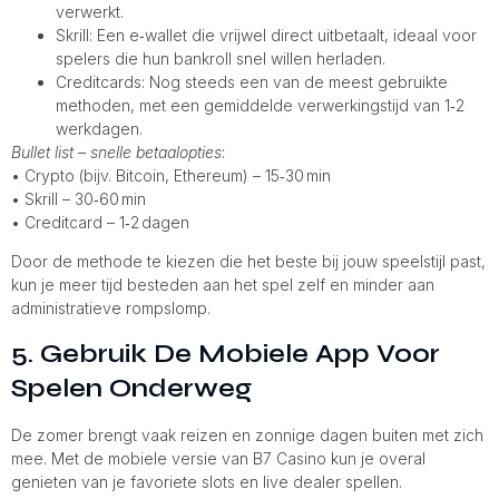
verwerkt.
Skrill: Een e‑wallet die vrijwel direct uitbetaalt, ideaal voor
spelers die hun bankroll snel willen herladen.
Creditcards: Nog steeds een van de meest gebruikte
methoden, met een gemiddelde verwerkingstijd van 1‑2
werkdagen.
Bullet list – snelle betaalopties
:
• Crypto (bijv. Bitcoin, Ethereum) – 15‑30 min
• Skrill – 30‑60 min
• Creditcard – 1‑2 dagen
Door de methode te kiezen die het beste bij jouw speelstijl past,
kun je meer tijd besteden aan het spel zelf en minder aan
administratieve rompslomp.
5. Gebruik De Mobiele App Voor
Spelen Onderweg
De zomer brengt vaak reizen en zonnige dagen buiten met zich
mee. Met de mobiele versie van B7 Casino kun je overal
genieten van je favoriete slots en live dealer spellen.