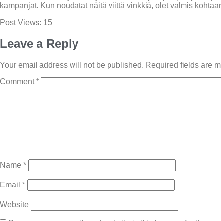
kampanjat. Kun noudatat näitä viittä vinkkiä, olet valmis koht
Post Views:
15
Leave a Reply
Your email address will not be published.
Required fields are 
Comment
*
Name
*
Email
*
Website