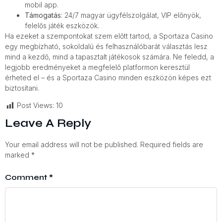
mobil app.
Támogatás
: 24/7 magyar ügyfélszolgálat, VIP előnyök,
felelős játék eszközök.
Ha ezeket a szempontokat szem előtt tartod, a Sportaza Casino
egy megbízható, sokoldalú és felhasználóbarát választás lesz
mind a kezdő, mind a tapasztalt játékosok számára. Ne feledd, a
legjobb eredményeket a megfelelő platformon keresztül
érheted el – és a Sportaza Casino minden eszközön képes ezt
biztosítani.
Post Views:
10
Leave A Reply
Your email address will not be published.
Required fields are
marked
*
Comment
*